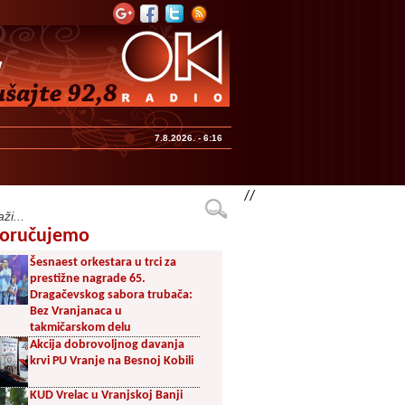
7.8.2026. - 6:16
//
oručujemo
Šesnaest orkestara u trci za
prestižne nagrade 65.
Dragačevskog sabora trubača:
Bez Vranjanaca u
takmičarskom delu
Akcija dobrovoljnog davanja
krvi PU Vranje na Besnoj Kobili
KUD Vrelac u Vranjskoj Banji