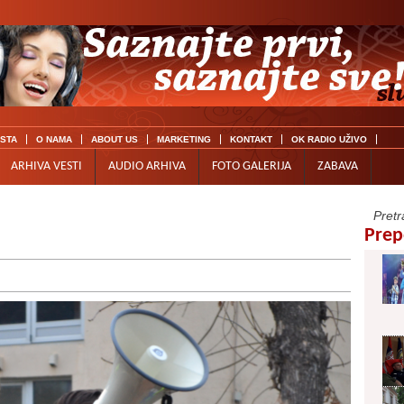
ISTA
O NAMA
ABOUT US
MARKETING
KONTAKT
OK RADIO UŽIVO
ARHIVA VESTI
AUDIO ARHIVA
FOTO GALERIJA
ZABAVA
Prep