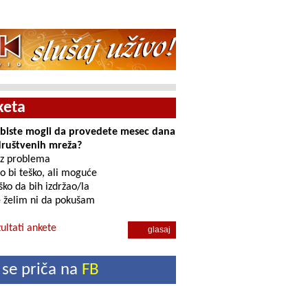
keta
i biste mogli da provedete mesec dana
društvenih mreža?
z problema
o bi teško, ali moguće
ko da bih izdržao/la
 želim ni da pokušam
ultati ankete
 se priča na
FB