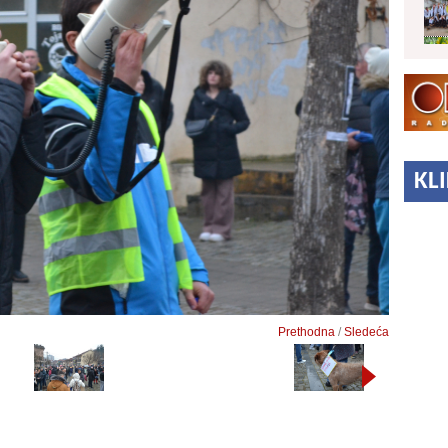
KL
Prethodna
/
Sledeća