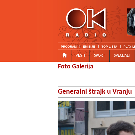
PROGRAM
EMISIJE
TOP LISTA
PLAY L
VESTI
SPORT
SPECIJALI
Foto Galerija
Generalni štrajk u Vranju