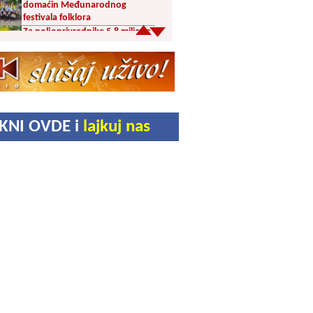
domaćin Međunarodnog
festivala folklora
Za poljoprivrednike 5,8 miliona
dinara iz budžeta Vranja
Svetska nedelja dojenja –
Dojenje najbolji početak
života. Osnažimo ono što je
provereno najbolje
Akcija dobrovoljnog davanja
IKNI OVDE i
lajkuj nas
krvi u četvrtak u Vranju
Ukrao novac iz crkve: Policija
brzo reagovala
Karađorđevići po povratku iz
Grčke posetili manastir Svetog
Stefana u Gornjem Žapskom
kod Vranja (FOTO)
Divlja borovnica “na malo” i do
10 evra
Pravoslavci danas obeležavaju
Blagu Mariju