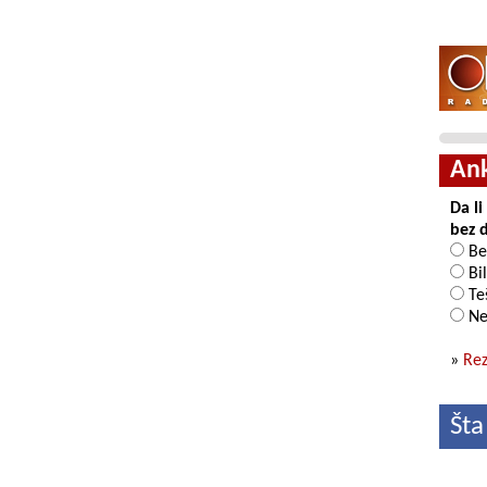
An
Da l
bez 
Be
Bil
Teš
Ne
»
Rez
Šta