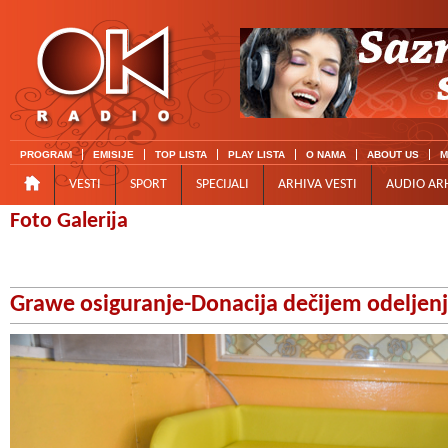
PROGRAM
EMISIJE
TOP LISTA
PLAY LISTA
O NAMA
ABOUT US
M
VESTI
SPORT
SPECIJALI
ARHIVA VESTI
AUDIO AR
Foto Galerija
Grawe osiguranje-Donacija dečijem odeljen