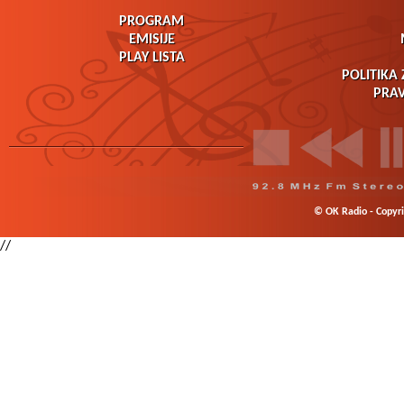
PROGRAM
EMISIJE
PLAY LISTA
POLITIKA 
PRAV
© OK Radio - Copyrig
//