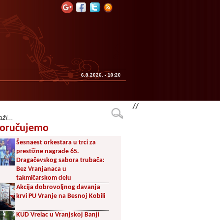
6.8.2026. - 10:20
//
oručujemo
Šesnaest orkestara u trci za
prestižne nagrade 65.
Dragačevskog sabora trubača:
Bez Vranjanaca u
takmičarskom delu
Akcija dobrovoljnog davanja
krvi PU Vranje na Besnoj Kobili
KUD Vrelac u Vranjskoj Banji