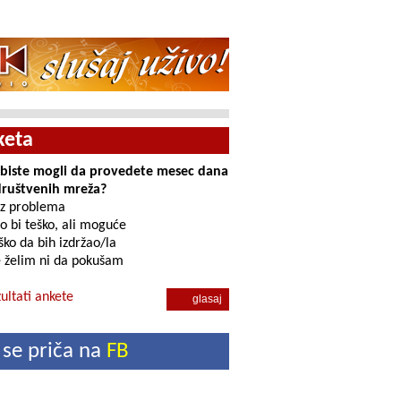
keta
i biste mogli da provedete mesec dana
društvenih mreža?
z problema
o bi teško, ali moguće
ko da bih izdržao/la
 želim ni da pokušam
ultati ankete
 se priča na
FB