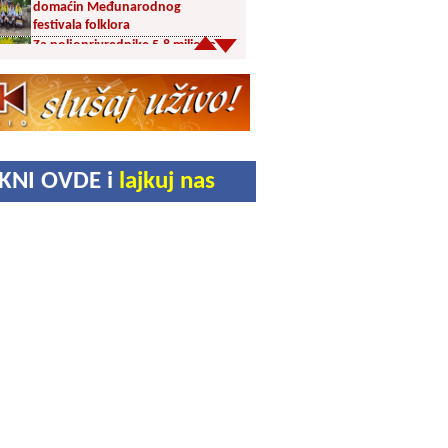
domaćin Međunarodnog
festivala folklora
Za poljoprivrednike 5,8 miliona
dinara iz budžeta Vranja
Svetska nedelja dojenja –
Dojenje najbolji početak
života. Osnažimo ono što je
provereno najbolje
Akcija dobrovoljnog davanja
IKNI OVDE i
lajkuj nas
krvi u četvrtak u Vranju
Ukrao novac iz crkve: Policija
brzo reagovala
Karađorđevići po povratku iz
Grčke posetili manastir Svetog
Stefana u Gornjem Žapskom
kod Vranja (FOTO)
Divlja borovnica “na malo” i do
10 evra
Pravoslavci danas obeležavaju
Blagu Mariju