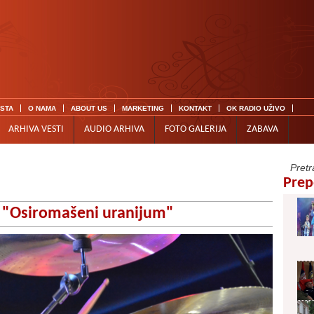
ISTA
O NAMA
ABOUT US
MARKETING
KONTAKT
OK RADIO UŽIVO
ARHIVA VESTI
AUDIO ARHIVA
FOTO GALERIJA
ZABAVA
Prep
 i "Osiromašeni uranijum"