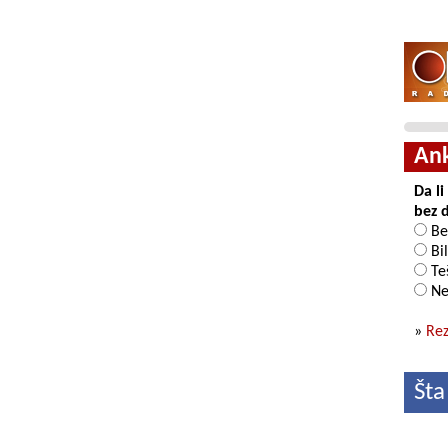
An
Da l
bez 
Be
Bil
Teš
Ne
»
Rez
Šta