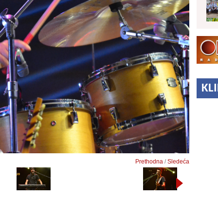
KL
Prethodna
/
Sledeća