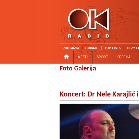
PROGRAM
EMISIJE
TOP LISTA
PLAY L
VESTI
SPORT
SPECIJALI
Foto Galerija
Koncert: Dr Nele Karajlić