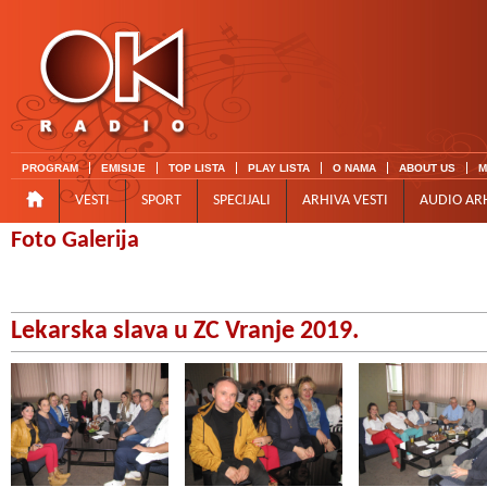
PROGRAM
EMISIJE
TOP LISTA
PLAY LISTA
O NAMA
ABOUT US
M
VESTI
SPORT
SPECIJALI
ARHIVA VESTI
AUDIO AR
Foto Galerija
Lekarska slava u ZC Vranje 2019.