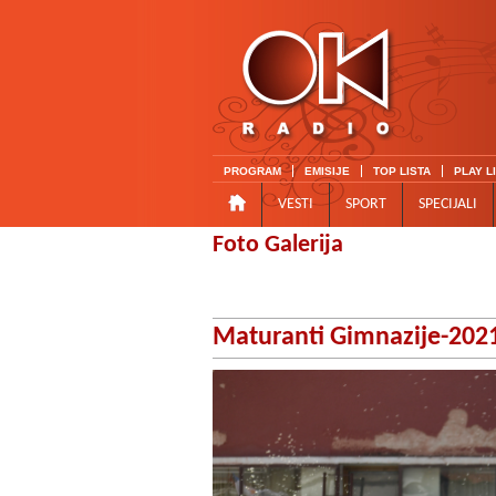
PROGRAM
EMISIJE
TOP LISTA
PLAY L
VESTI
SPORT
SPECIJALI
Foto Galerija
Maturanti Gimnazije-202