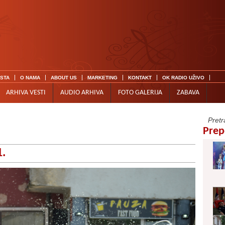
ISTA
O NAMA
ABOUT US
MARKETING
KONTAKT
OK RADIO UŽIVO
ARHIVA VESTI
AUDIO ARHIVA
FOTO GALERIJA
ZABAVA
Prep
1.