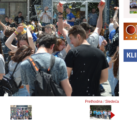
KL
Prethodna
/
Sledeća