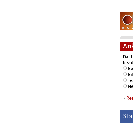
An
Da l
bez 
Be
Bil
Teš
Ne
»
Rez
Šta