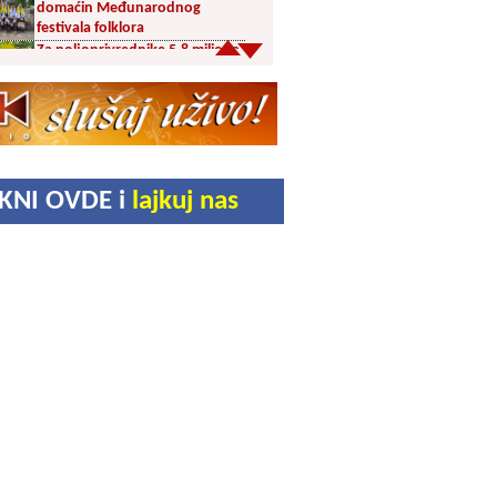
domaćin Međunarodnog
festivala folklora
Za poljoprivrednike 5,8 miliona
dinara iz budžeta Vranja
Svetska nedelja dojenja –
Dojenje najbolji početak
života. Osnažimo ono što je
provereno najbolje
Akcija dobrovoljnog davanja
IKNI OVDE i
lajkuj nas
krvi u četvrtak u Vranju
Ukrao novac iz crkve: Policija
brzo reagovala
Karađorđevići po povratku iz
Grčke posetili manastir Svetog
Stefana u Gornjem Žapskom
kod Vranja (FOTO)
Divlja borovnica “na malo” i do
10 evra
Pravoslavci danas obeležavaju
Blagu Mariju