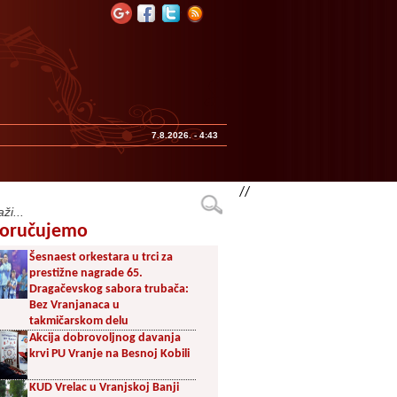
7.8.2026. - 4:43
//
oručujemo
Šesnaest orkestara u trci za
prestižne nagrade 65.
Dragačevskog sabora trubača:
Bez Vranjanaca u
takmičarskom delu
Akcija dobrovoljnog davanja
krvi PU Vranje na Besnoj Kobili
KUD Vrelac u Vranjskoj Banji