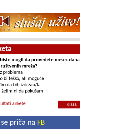
keta
i biste mogli da provedete mesec dana
društvenih mreža?
z problema
o bi teško, ali moguće
ko da bih izdržao/la
 želim ni da pokušam
ultati ankete
 se priča na
FB