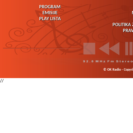
PROGRAM
EMISIJE
PLAY LISTA
POLITIKA 
PRAV
© OK Radio - Copyrig
//