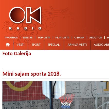
PROGRAM
EMISIJE
TOP LISTA
PLAY LISTA
O NAMA
ABOUT US
M
VESTI
SPORT
SPECIJALI
ARHIVA VESTI
AUDIO AR
Foto Galerija
Mini sajam sporta 2018.