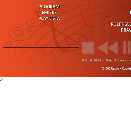
PROGRAM
EMISIJE
PLAY LISTA
POLITIKA 
PRAV
© OK Radio - Copyrig
//