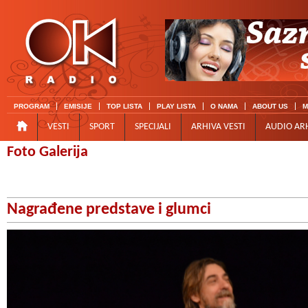
PROGRAM
EMISIJE
TOP LISTA
PLAY LISTA
O NAMA
ABOUT US
M
VESTI
SPORT
SPECIJALI
ARHIVA VESTI
AUDIO AR
Foto Galerija
Nagrađene predstave i glumci