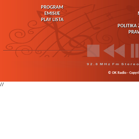
PROGRAM
EMISIJE
PLAY LISTA
POLITIKA 
PRAV
© OK Radio - Copyrig
//