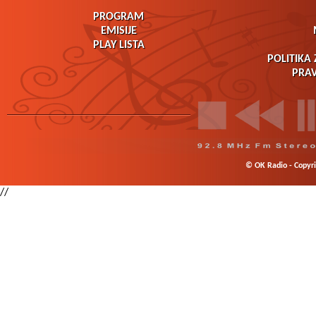
PROGRAM
EMISIJE
PLAY LISTA
POLITIKA 
PRAV
© OK Radio - Copyrig
//