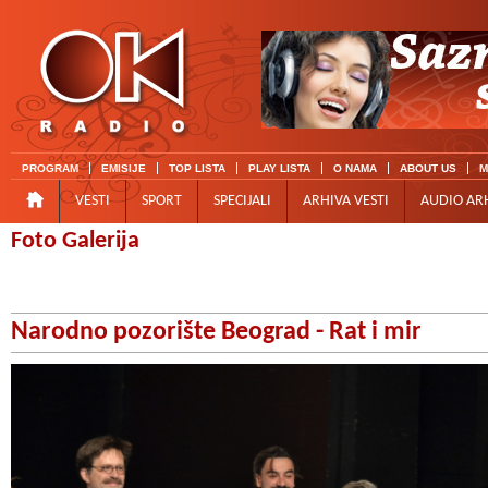
PROGRAM
EMISIJE
TOP LISTA
PLAY LISTA
O NAMA
ABOUT US
M
VESTI
SPORT
SPECIJALI
ARHIVA VESTI
AUDIO AR
Foto Galerija
Narodno pozorište Beograd - Rat i mir