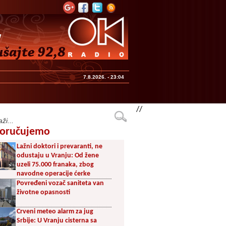
7.8.2026. - 23:04
//
oručujemo
Lažni doktori i prevaranti, ne
odustaju u Vranju: Od žene
uzeli 75.000 franaka, zbog
navodne operacije ćerke
Povređeni vozač saniteta van
životne opasnosti
Crveni meteo alarm za jug
Srbije: U Vranju cisterna sa