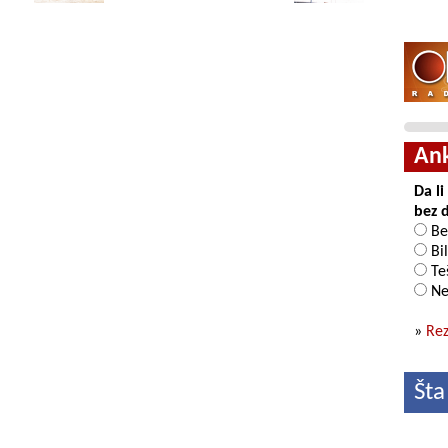
An
Da l
bez 
Be
Bil
Teš
Ne
»
Rez
Šta