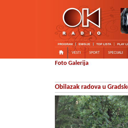
PROGRAM
EMISIJE
TOP LISTA
PLAY L
VESTI
SPORT
SPECIJALI
Foto Galerija
Obilazak radova u Grads