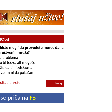
keta
i biste mogli da provedete mesec dana
društvenih mreža?
z problema
o bi teško, ali moguće
ko da bih izdržao/la
 želim ni da pokušam
ultati ankete
 se priča na
FB