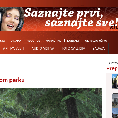
ISTA
O NAMA
ABOUT US
MARKETING
KONTAKT
OK RADIO UŽIVO
ARHIVA VESTI
AUDIO ARHIVA
FOTO GALERIJA
ZABAVA
Prep
kom parku