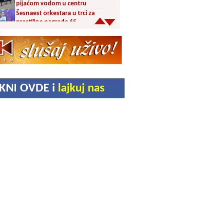
pijaćom vodom u centru
Šesnaest orkestara u trci za
prestižne nagrade 65.
Dragačevskog sabora trubača:
Bez Vranjanaca u
takmičarskom delu
Akcija dobrovoljnog davanja
krvi PU Vranje na Besnoj Kobili
KUD Vrelac u Vranjskoj Banji
IKNI OVDE i
lajkuj nas
domaćin Međunarodnog
festivala folklora
Za poljoprivrednike 5,8 miliona
dinara iz budžeta Vranja
Svetska nedelja dojenja –
Dojenje najbolji početak
života. Osnažimo ono što je
provereno najbolje
Akcija dobrovoljnog davanja
krvi u četvrtak u Vranju
Ukrao novac iz crkve: Policija
brzo reagovala