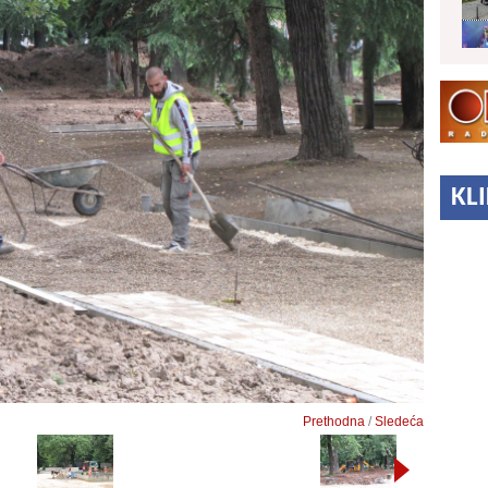
KL
Prethodna
/
Sledeća