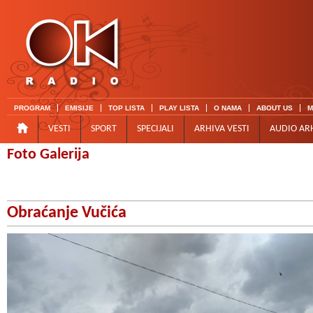
PROGRAM
EMISIJE
TOP LISTA
PLAY LISTA
O NAMA
ABOUT US
M
VESTI
SPORT
SPECIJALI
ARHIVA VESTI
AUDIO AR
Foto Galerija
Obraćanje Vučića