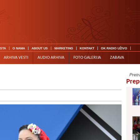
ISTA
O NAMA
ABOUT US
MARKETING
KONTAKT
OK RADIO UŽIVO
ARHIVA VESTI
AUDIO ARHIVA
FOTO GALERIJA
ZABAVA
Prep