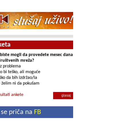
keta
i biste mogli da provedete mesec dana
društvenih mreža?
z problema
o bi teško, ali moguće
ko da bih izdržao/la
 želim ni da pokušam
ultati ankete
 se priča na
FB