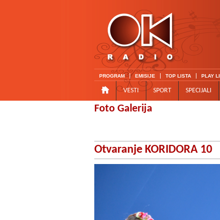
PROGRAM
EMISIJE
TOP LISTA
PLAY L
VESTI
SPORT
SPECIJALI
Foto Galerija
Otvaranje KORIDORA 10