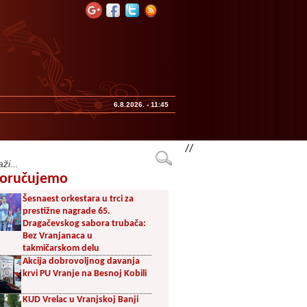
6.8.2026. - 11:45
//
oručujemo
Šesnaest orkestara u trci za
prestižne nagrade 65.
Dragačevskog sabora trubača:
Bez Vranjanaca u
takmičarskom delu
Akcija dobrovoljnog davanja
krvi PU Vranje na Besnoj Kobili
KUD Vrelac u Vranjskoj Banji