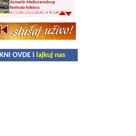
domaćin Međunarodnog
festivala folklora
Za poljoprivrednike 5,8 miliona
dinara iz budžeta Vranja
Svetska nedelja dojenja –
Dojenje najbolji početak
života. Osnažimo ono što je
provereno najbolje
Akcija dobrovoljnog davanja
IKNI OVDE i
lajkuj nas
krvi u četvrtak u Vranju
Ukrao novac iz crkve: Policija
brzo reagovala
Karađorđevići po povratku iz
Grčke posetili manastir Svetog
Stefana u Gornjem Žapskom
kod Vranja (FOTO)
Divlja borovnica “na malo” i do
10 evra
Pravoslavci danas obeležavaju
Blagu Mariju