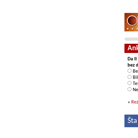
An
Da l
bez 
Be
Bil
Teš
Ne
»
Rez
Šta