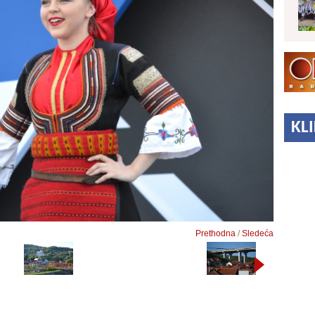
KL
Prethodna
/
Sledeća