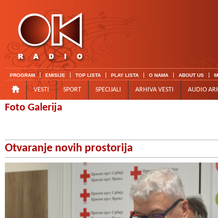
PROGRAM
EMISIJE
TOP LISTA
PLAY LISTA
O NAMA
ABOUT US
M
VESTI
SPORT
SPECIJALI
ARHIVA VESTI
AUDIO AR
Foto Galerija
Otvaranje novih prostorija