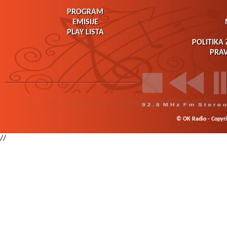
PROGRAM
EMISIJE
PLAY LISTA
POLITIKA 
PRAV
© OK Radio - Copyrig
//