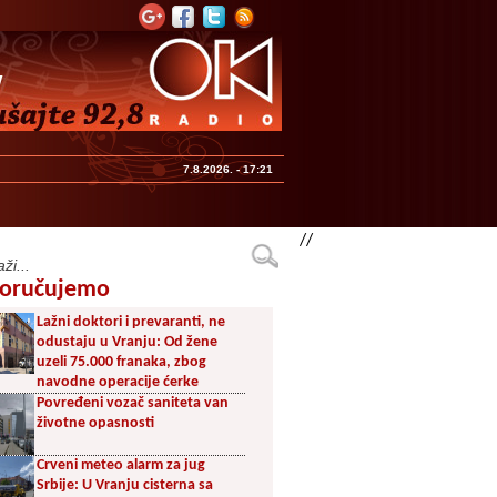
7.8.2026. - 17:21
//
oručujemo
Lažni doktori i prevaranti, ne
odustaju u Vranju: Od žene
uzeli 75.000 franaka, zbog
navodne operacije ćerke
Povređeni vozač saniteta van
životne opasnosti
Crveni meteo alarm za jug
Srbije: U Vranju cisterna sa