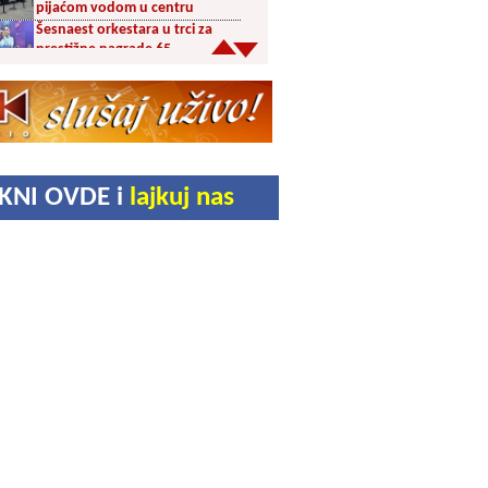
pijaćom vodom u centru
Šesnaest orkestara u trci za
prestižne nagrade 65.
Dragačevskog sabora trubača:
Bez Vranjanaca u
takmičarskom delu
Akcija dobrovoljnog davanja
krvi PU Vranje na Besnoj Kobili
KUD Vrelac u Vranjskoj Banji
IKNI OVDE i
lajkuj nas
domaćin Međunarodnog
festivala folklora
Za poljoprivrednike 5,8 miliona
dinara iz budžeta Vranja
Svetska nedelja dojenja –
Dojenje najbolji početak
života. Osnažimo ono što je
provereno najbolje
Akcija dobrovoljnog davanja
krvi u četvrtak u Vranju
Ukrao novac iz crkve: Policija
brzo reagovala