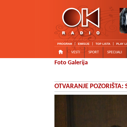
PROGRAM
EMISIJE
TOP LISTA
PLAY L
VESTI
SPORT
SPECIJALI
Foto Galerija
OTVARANJE POZORIŠTA: S