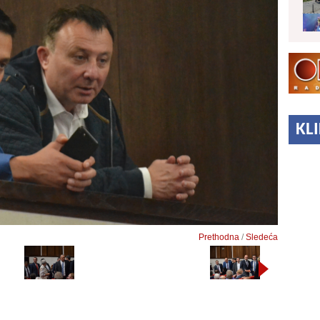
KL
Prethodna
/
Sledeća