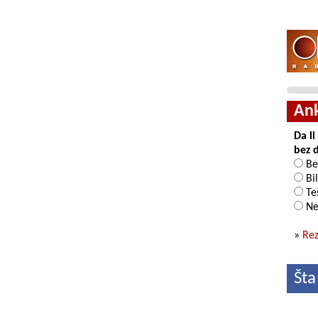
An
Da l
bez 
Be
Bil
Teš
Ne
»
Rez
Šta