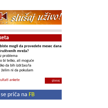
keta
i biste mogli da provedete mesec dana
društvenih mreža?
z problema
o bi teško, ali moguće
ko da bih izdržao/la
 želim ni da pokušam
ultati ankete
 se priča na
FB