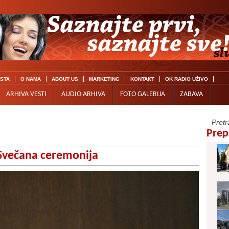
ISTA
O NAMA
ABOUT US
MARKETING
KONTAKT
OK RADIO UŽIVO
ARHIVA VESTI
AUDIO ARHIVA
FOTO GALERIJA
ZABAVA
Prep
večana ceremonija