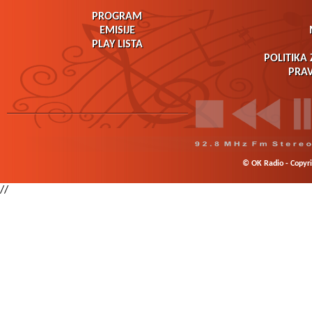
PROGRAM
EMISIJE
PLAY LISTA
POLITIKA 
PRAV
© OK Radio - Copyrig
//