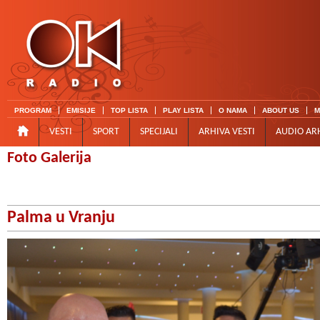
PROGRAM
EMISIJE
TOP LISTA
PLAY LISTA
O NAMA
ABOUT US
M
VESTI
SPORT
SPECIJALI
ARHIVA VESTI
AUDIO AR
Foto Galerija
Palma u Vranju