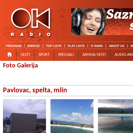
PROGRAM
EMISIJE
TOP LISTA
PLAY LISTA
O NAMA
ABOUT US
M
VESTI
SPORT
SPECIJALI
ARHIVA VESTI
AUDIO AR
Foto Galerija
Pavlovac, spelta, mlin