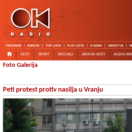
PROGRAM
EMISIJE
TOP LISTA
PLAY LISTA
O NAMA
ABOUT US
M
VESTI
SPORT
SPECIJALI
ARHIVA VESTI
AUDIO AR
Foto Galerija
Peti protest protiv nasilja u Vranju