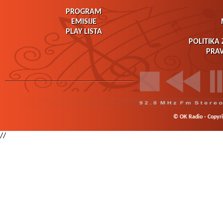
PROGRAM
EMISIJE
PLAY LISTA
POLITIKA 
PRAV
© OK Radio - Copyrig
//