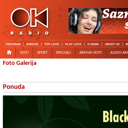
PROGRAM
EMISIJE
TOP LISTA
PLAY LISTA
O NAMA
ABOUT US
M
VESTI
SPORT
SPECIJALI
ARHIVA VESTI
AUDIO AR
Foto Galerija
Ponuda