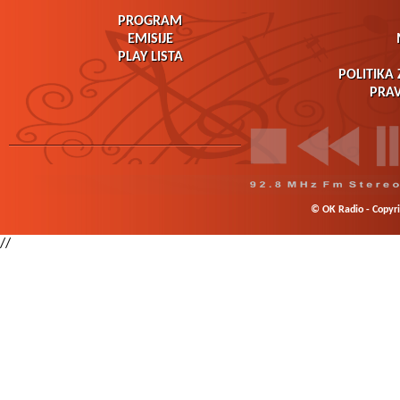
PROGRAM
EMISIJE
PLAY LISTA
POLITIKA 
PRAV
© OK Radio - Copyrig
//