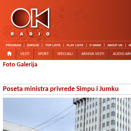
PROGRAM
EMISIJE
TOP LISTA
PLAY LISTA
O NAMA
ABOUT US
M
VESTI
SPORT
SPECIJALI
ARHIVA VESTI
AUDIO AR
Foto Galerija
Poseta ministra privrede Simpu i Jumku