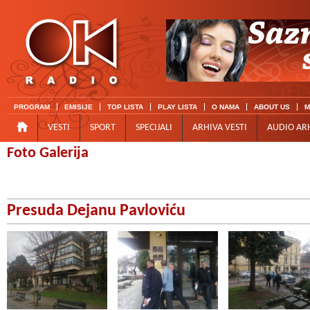
PROGRAM
EMISIJE
TOP LISTA
PLAY LISTA
O NAMA
ABOUT US
M
VESTI
SPORT
SPECIJALI
ARHIVA VESTI
AUDIO AR
Foto Galerija
Presuda Dejanu Pavloviću