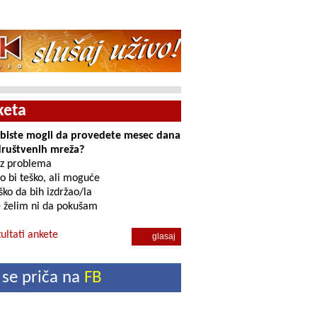
keta
i biste mogli da provedete mesec dana
društvenih mreža?
z problema
o bi teško, ali moguće
ko da bih izdržao/la
 želim ni da pokušam
ultati ankete
 se priča na
FB