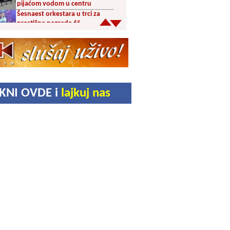
pijaćom vodom u centru
Šesnaest orkestara u trci za
prestižne nagrade 65.
Dragačevskog sabora trubača:
Bez Vranjanaca u
takmičarskom delu
Akcija dobrovoljnog davanja
krvi PU Vranje na Besnoj Kobili
KUD Vrelac u Vranjskoj Banji
IKNI OVDE i
lajkuj nas
domaćin Međunarodnog
festivala folklora
Za poljoprivrednike 5,8 miliona
dinara iz budžeta Vranja
Svetska nedelja dojenja –
Dojenje najbolji početak
života. Osnažimo ono što je
provereno najbolje
Akcija dobrovoljnog davanja
krvi u četvrtak u Vranju
Ukrao novac iz crkve: Policija
brzo reagovala