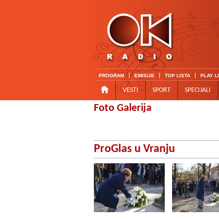
PROGRAM
EMISIJE
TOP LISTA
PLAY L
VESTI
SPORT
SPECIJALI
Foto Galerija
ProGlas u Vranju