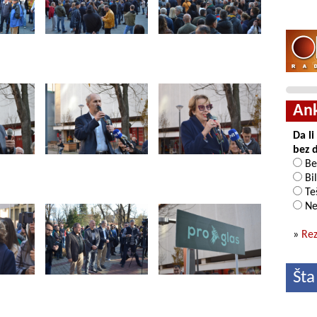
An
Da l
bez 
Be
Bil
Teš
Ne
»
Rez
Šta