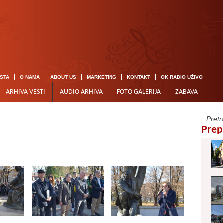
ISTA
O NAMA
ABOUT US
MARKETING
KONTAKT
OK RADIO UŽIVO
ARHIVA VESTI
AUDIO ARHIVA
FOTO GALERIJA
ZABAVA
Prep