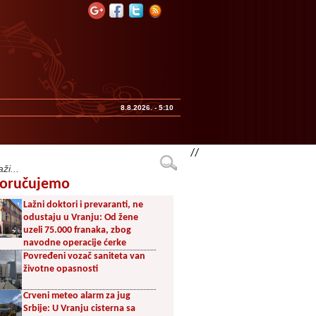
8.8.2026. - 5:10
//
oručujemo
Lažni doktori i prevaranti, ne
odustaju u Vranju: Od žene
uzeli 75.000 franaka, zbog
navodne operacije ćerke
Povređeni vozač saniteta van
životne opasnosti
Crveni meteo alarm za jug
Srbije: U Vranju cisterna sa