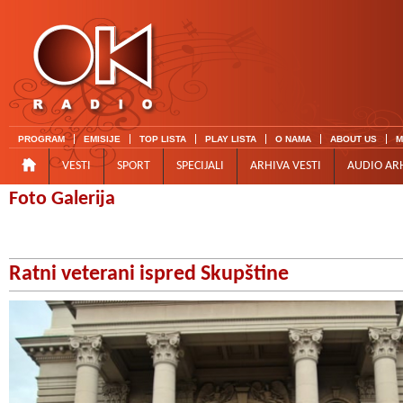
PROGRAM
EMISIJE
TOP LISTA
PLAY LISTA
O NAMA
ABOUT US
M
VESTI
SPORT
SPECIJALI
ARHIVA VESTI
AUDIO AR
Foto Galerija
Ratni veterani ispred Skupštine