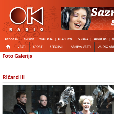
PROGRAM
EMISIJE
TOP LISTA
PLAY LISTA
O NAMA
ABOUT US
M
VESTI
SPORT
SPECIJALI
ARHIVA VESTI
AUDIO AR
Foto Galerija
Ričard III