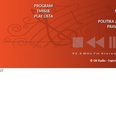
PROGRAM
EMISIJE
PLAY LISTA
POLITIKA 
PRAV
© OK Radio - Copyrig
//