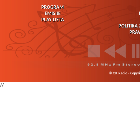
PROGRAM
EMISIJE
PLAY LISTA
POLITIKA 
PRAV
© OK Radio - Copyrig
//