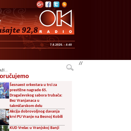
7.8.2026. - 4:40
//
oručujemo
Šesnaest orkestara u trci za
prestižne nagrade 65.
Dragačevskog sabora trubača:
Bez Vranjanaca u
takmičarskom delu
Akcija dobrovoljnog davanja
krvi PU Vranje na Besnoj Kobili
KUD Vrelac u Vranjskoj Banji