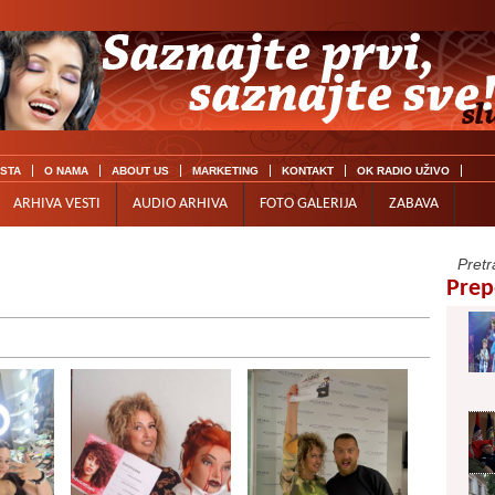
ISTA
O NAMA
ABOUT US
MARKETING
KONTAKT
OK RADIO UŽIVO
ARHIVA VESTI
AUDIO ARHIVA
FOTO GALERIJA
ZABAVA
Prep