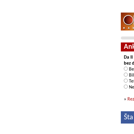
An
Da l
bez 
Be
Bil
Teš
Ne
»
Rez
Šta