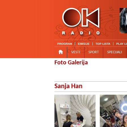
PROGRAM
EMISIJE
TOP LISTA
PLAY L
VESTI
SPORT
SPECIJALI
Foto Galerija
Sanja Han