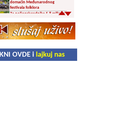
domaćin Međunarodnog
festivala folklora
Za poljoprivrednike 5,8 miliona
dinara iz budžeta Vranja
Svetska nedelja dojenja –
Dojenje najbolji početak
života. Osnažimo ono što je
provereno najbolje
Akcija dobrovoljnog davanja
IKNI OVDE i
lajkuj nas
krvi u četvrtak u Vranju
Ukrao novac iz crkve: Policija
brzo reagovala
Karađorđevići po povratku iz
Grčke posetili manastir Svetog
Stefana u Gornjem Žapskom
kod Vranja (FOTO)
Divlja borovnica “na malo” i do
10 evra
Pravoslavci danas obeležavaju
Blagu Mariju