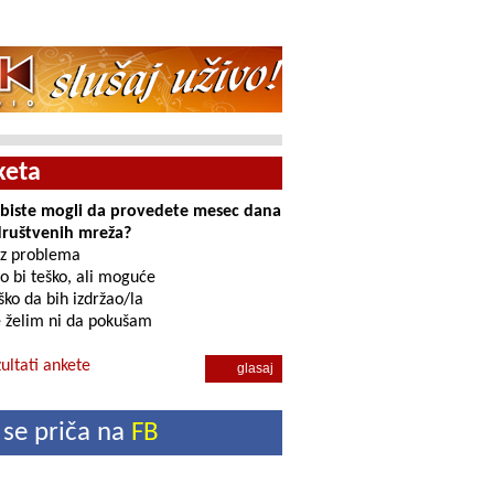
keta
i biste mogli da provedete mesec dana
društvenih mreža?
z problema
o bi teško, ali moguće
ko da bih izdržao/la
 želim ni da pokušam
ultati ankete
 se priča na
FB