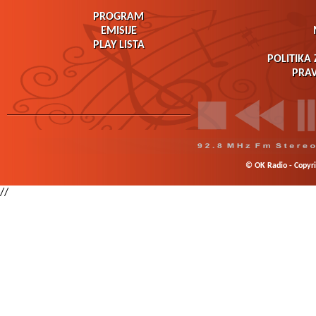
PROGRAM
EMISIJE
PLAY LISTA
POLITIKA 
PRAV
© OK Radio - Copyrig
//