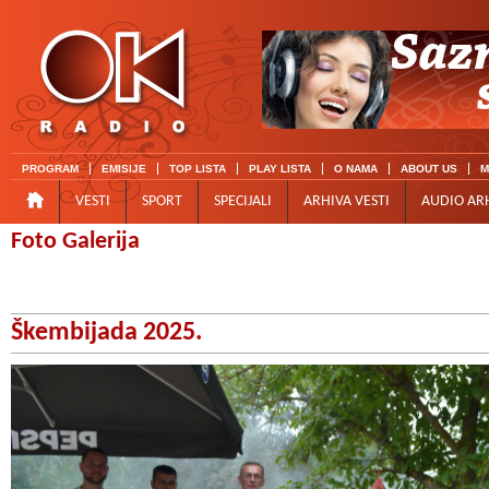
PROGRAM
EMISIJE
TOP LISTA
PLAY LISTA
O NAMA
ABOUT US
M
VESTI
SPORT
SPECIJALI
ARHIVA VESTI
AUDIO AR
Foto Galerija
Škembijada 2025.