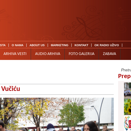
ISTA
O NAMA
ABOUT US
MARKETING
KONTAKT
OK RADIO UŽIVO
ARHIVA VESTI
AUDIO ARHIVA
FOTO GALERIJA
ZABAVA
Prep
 Vučiću