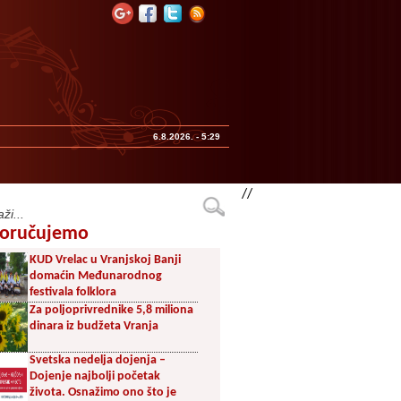
6.8.2026. - 5:29
//
oručujemo
KUD Vrelac u Vranjskoj Banji
domaćin Međunarodnog
festivala folklora
Za poljoprivrednike 5,8 miliona
dinara iz budžeta Vranja
Svetska nedelja dojenja –
Dojenje najbolji početak
života. Osnažimo ono što je