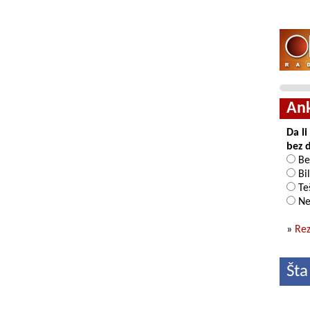
An
Da l
bez 
Be
Bil
Teš
Ne
»
Rez
Šta