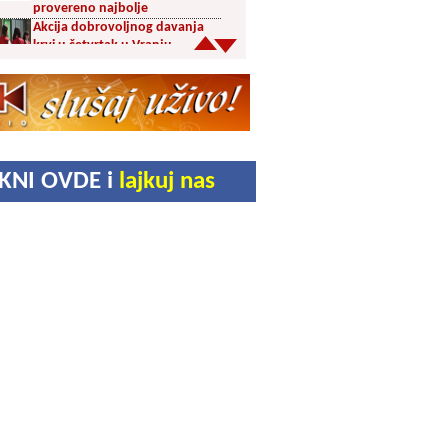
provereno najbolje
Akcija dobrovoljnog davanja
krvi u četvrtak u Vranju
Ukrao novac iz crkve: Policija
brzo reagovala
Karađorđevići po povratku iz
Grčke posetili manastir Svetog
Stefana u Gornjem Žapskom
IKNI OVDE i
lajkuj nas
kod Vranja (FOTO)
Divlja borovnica “na malo” i do
10 evra
Pravoslavci danas obeležavaju
Blagu Mariju
Ambasador Slovačke Mihal
Pavuk boravio u Vranju i
donirao Komradu presu za
organski otpad
Slađan Stojanović nagrađen za
afirmaciju istorijskog nasleđa
na „Vrmdža festu“