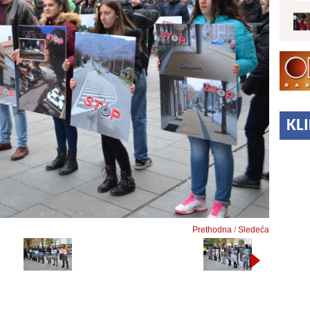
KL
Prethodna
/
Sledeća