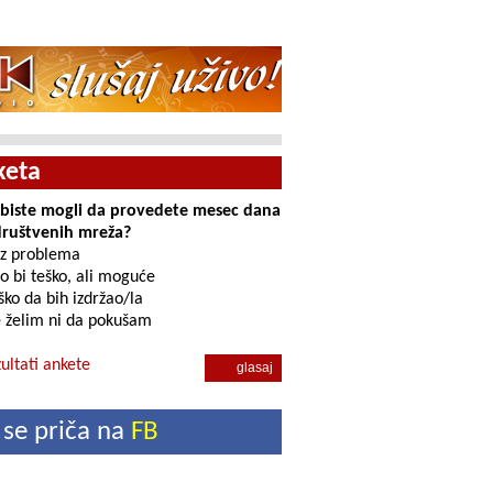
keta
i biste mogli da provedete mesec dana
društvenih mreža?
z problema
o bi teško, ali moguće
ko da bih izdržao/la
 želim ni da pokušam
ultati ankete
 se priča na
FB