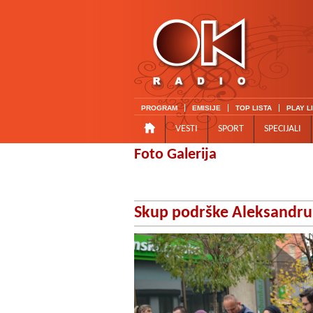
PROGRAM
EMISIJE
TOP LISTA
PLAY L
VESTI
SPORT
SPECIJALI
Foto Galerija
Skup podrške Aleksandru