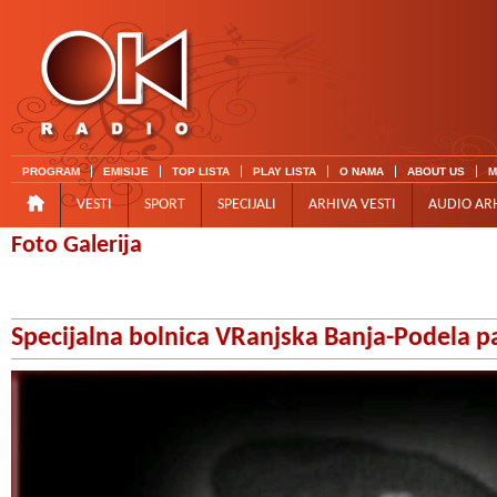
PROGRAM
EMISIJE
TOP LISTA
PLAY LISTA
O NAMA
ABOUT US
M
VESTI
SPORT
SPECIJALI
ARHIVA VESTI
AUDIO AR
Foto Galerija
Specijalna bolnica VRanjska Banja-Podela p