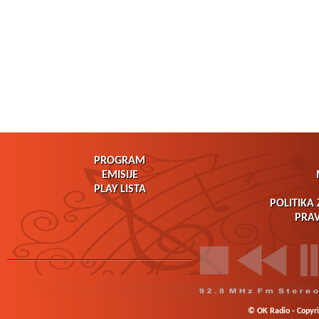
PROGRAM
EMISIJE
PLAY LISTA
POLITIKA 
PRAV
© OK Radio - Copyrig