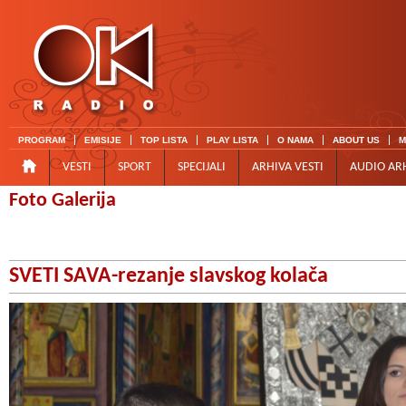
PROGRAM
EMISIJE
TOP LISTA
PLAY LISTA
O NAMA
ABOUT US
M
VESTI
SPORT
SPECIJALI
ARHIVA VESTI
AUDIO AR
Foto Galerija
SVETI SAVA-rezanje slavskog kolača