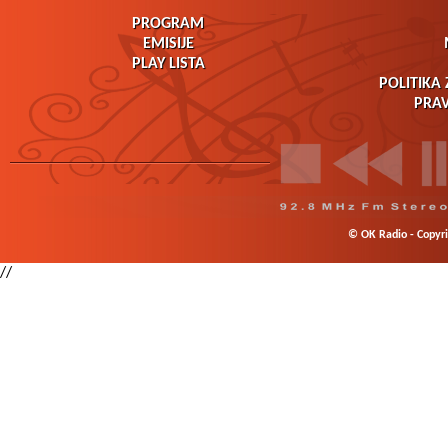
PROGRAM
EMISIJE
PLAY LISTA
POLITIKA 
PRAV
© OK Radio - Copyrig
//