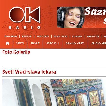
PROGRAM
EMISIJE
TOP LISTA
PLAY LISTA
O NAMA
ABOUT US
M
VESTI
SPORT
SPECIJALI
ARHIVA VESTI
AUDIO AR
Foto Galerija
Sveti Vrači-slava lekara