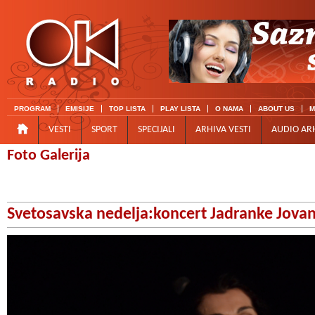
PROGRAM
EMISIJE
TOP LISTA
PLAY LISTA
O NAMA
ABOUT US
M
VESTI
SPORT
SPECIJALI
ARHIVA VESTI
AUDIO AR
Foto Galerija
Svetosavska nedelja:koncert Jadranke Jova