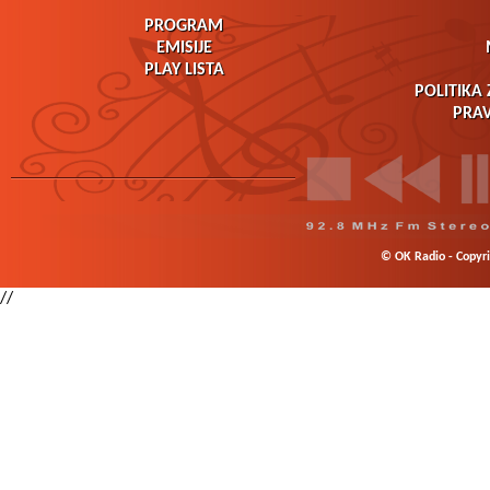
PROGRAM
EMISIJE
PLAY LISTA
POLITIKA 
PRAV
© OK Radio - Copyrig
//