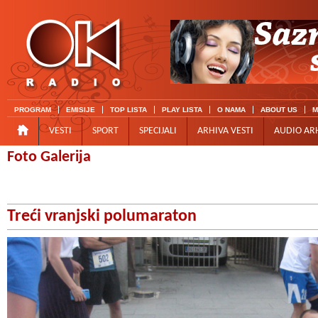
PROGRAM
EMISIJE
TOP LISTA
PLAY LISTA
O NAMA
ABOUT US
M
VESTI
SPORT
SPECIJALI
ARHIVA VESTI
AUDIO AR
Foto Galerija
Treći vranjski polumaraton