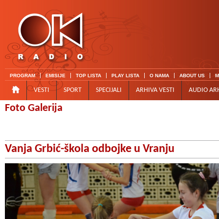
PROGRAM
EMISIJE
TOP LISTA
PLAY LISTA
O NAMA
ABOUT US
M
VESTI
SPORT
SPECIJALI
ARHIVA VESTI
AUDIO AR
Foto Galerija
Vanja Grbić-škola odbojke u Vranju