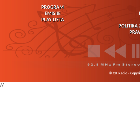
PROGRAM
EMISIJE
PLAY LISTA
POLITIKA 
PRAV
© OK Radio - Copyrig
//