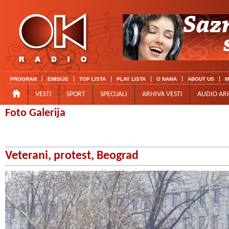
PROGRAM
EMISIJE
TOP LISTA
PLAY LISTA
O NAMA
ABOUT US
M
VESTI
SPORT
SPECIJALI
ARHIVA VESTI
AUDIO AR
Foto Galerija
Veterani, protest, Beograd