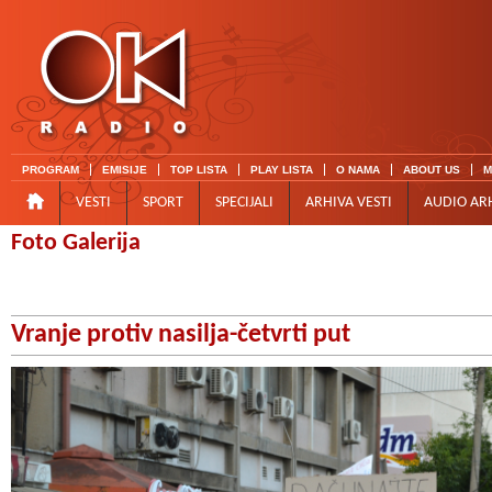
PROGRAM
EMISIJE
TOP LISTA
PLAY LISTA
O NAMA
ABOUT US
M
VESTI
SPORT
SPECIJALI
ARHIVA VESTI
AUDIO AR
Foto Galerija
Vranje protiv nasilja-četvrti put