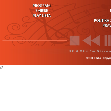
PROGRAM
EMISIJE
PLAY LISTA
POLITIKA 
PRAV
© OK Radio - Copyrig
//