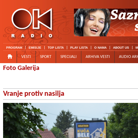
PROGRAM
EMISIJE
TOP LISTA
PLAY LISTA
O NAMA
ABOUT US
M
VESTI
SPORT
SPECIJALI
ARHIVA VESTI
AUDIO AR
Foto Galerija
Vranje protiv nasilja