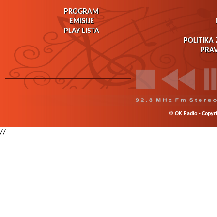
PROGRAM
EMISIJE
PLAY LISTA
POLITIKA 
PRAV
© OK Radio - Copyrig
//