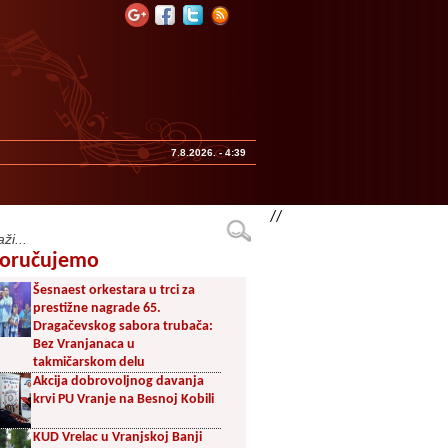
7.8.2026. - 4:39
//
oručujemo
Šesnaest orkestara u trci za
prestižne nagrade 65.
Dragačevskog sabora trubača:
Bez Vranjanaca u
takmičarskom delu
Akcija dobrovoljnog davanja
krvi PU Vranje na Besnoj Kobili
KUD Vrelac u Vranjskoj Banji