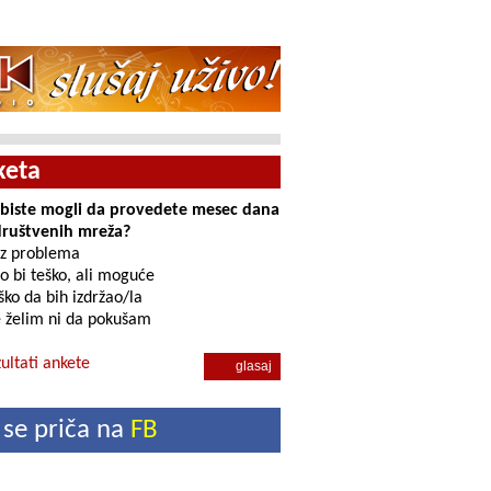
keta
i biste mogli da provedete mesec dana
društvenih mreža?
z problema
o bi teško, ali moguće
ko da bih izdržao/la
 želim ni da pokušam
ultati ankete
 se priča na
FB