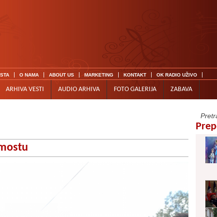
ISTA
O NAMA
ABOUT US
MARKETING
KONTAKT
OK RADIO UŽIVO
ARHIVA VESTI
AUDIO ARHIVA
FOTO GALERIJA
ZABAVA
Prep
 mostu