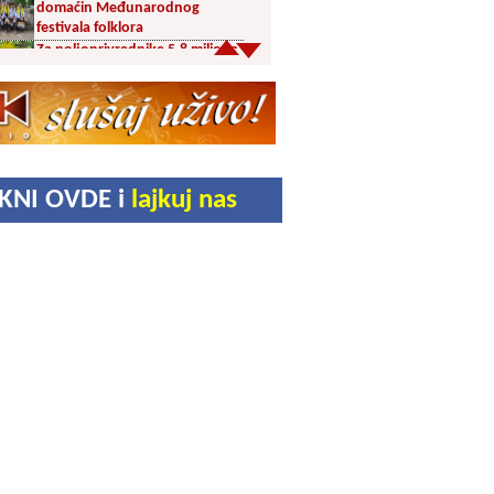
domaćin Međunarodnog
festivala folklora
Za poljoprivrednike 5,8 miliona
dinara iz budžeta Vranja
Svetska nedelja dojenja –
Dojenje najbolji početak
života. Osnažimo ono što je
provereno najbolje
Akcija dobrovoljnog davanja
IKNI OVDE i
lajkuj nas
krvi u četvrtak u Vranju
Ukrao novac iz crkve: Policija
brzo reagovala
Karađorđevići po povratku iz
Grčke posetili manastir Svetog
Stefana u Gornjem Žapskom
kod Vranja (FOTO)
Divlja borovnica “na malo” i do
10 evra
Pravoslavci danas obeležavaju
Blagu Mariju