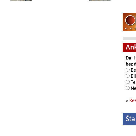
An
Da l
bez 
Be
Bil
Teš
Ne
»
Rez
Šta