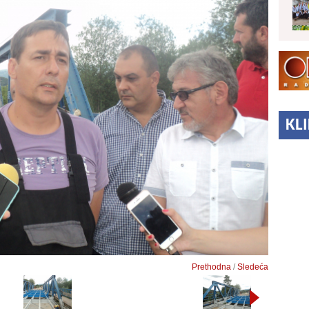
KL
Prethodna
/
Sledeća