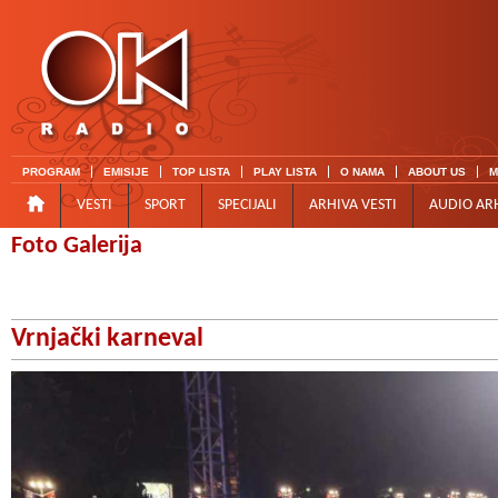
PROGRAM
EMISIJE
TOP LISTA
PLAY LISTA
O NAMA
ABOUT US
M
VESTI
SPORT
SPECIJALI
ARHIVA VESTI
AUDIO AR
Foto Galerija
Vrnjački karneval