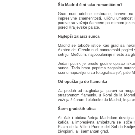
Šta Madrid čini tako romantičnim?
Grad nudi udobne restorane, barove na
impresivne znamenitosti, uličnu umetnost
parove su vožnja čamcem po mirnom jezeru u
pored Kraljevske palate.
Najlepši zalasci sunca
Madrid se takođe ističe kao grad sa neki
Azotea del Circulo nudi panoramski pogled s
šetnju. Međutim, najpopularnije mesto za g
Jedan putnik je prošle godine opisao isku
sunca. Tada hram poprima zagasito narandž
scenu napravljenu za fotografisanje“, piše Mi
Od opuštanja do flamenka
Za predah od razgledanja, parovi se mogu 
strastvenom flamenku u Koral de la Morer
vožnja žičarom Teleferiko de Madrid, koja p
Šarm gradskih ulica
Ali čak i obična šetnja Madridom dovoljna 
kafića, a impresivna arhitektura se isti
Plaza de la Ville i Puerte del Sol do Kralje
živopisni, ali šarmantan grad.