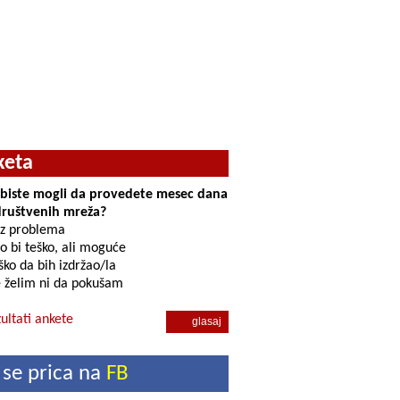
keta
i biste mogli da provedete mesec dana
društvenih mreža?
z problema
o bi teško, ali moguće
ko da bih izdržao/la
 želim ni da pokušam
ultati ankete
 se prica na
FB