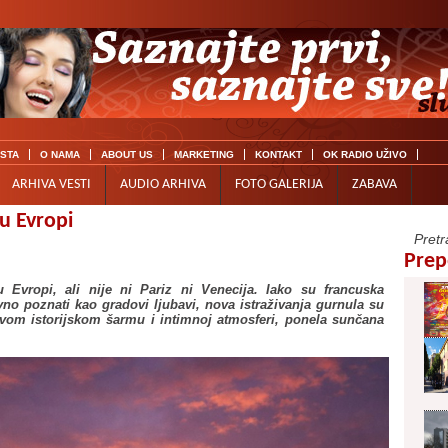
ISTA
O NAMA
ABOUT US
MARKETING
KONTAKT
OK RADIO UŽIVO
ARHIVA VESTI
AUDIO ARHIVA
FOTO GALERIJA
ZABAVA
u Evropi
Prep
 Evropi, ali nije ni Pariz ni Venecija. Iako su francuska
avno poznati kao gradovi ljubavi, nova istraživanja gurnula su
i svom istorijskom šarmu i intimnoj atmosferi, ponela sunčana