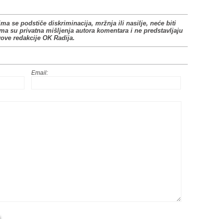
ima se podstiče diskriminacija, mržnja ili nasilje, neće biti
ima su privatna mišljenja autora komentara i ne predstavljaju
vove redakcije OK Radija.
Email: