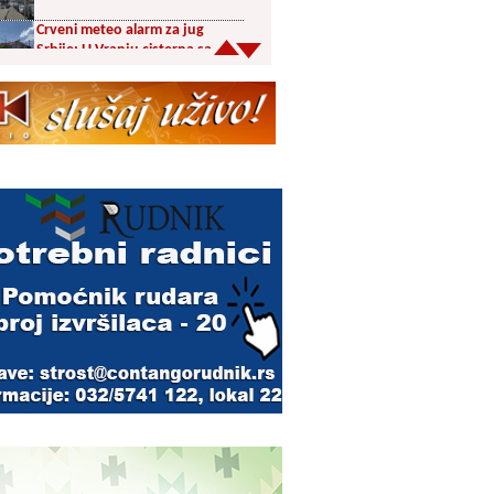
Crveni meteo alarm za jug
Srbije: U Vranju cisterna sa
pijaćom vodom u centru
Šesnaest orkestara u trci za
prestižne nagrade 65.
Dragačevskog sabora trubača:
Bez Vranjanaca u
takmičarskom delu
Akcija dobrovoljnog davanja
krvi PU Vranje na Besnoj Kobili
KUD Vrelac u Vranjskoj Banji
domaćin Međunarodnog
festivala folklora
Za poljoprivrednike 5,8 miliona
dinara iz budžeta Vranja
Svetska nedelja dojenja –
Dojenje najbolji početak
života. Osnažimo ono što je
provereno najbolje
Akcija dobrovoljnog davanja
krvi u četvrtak u Vranju