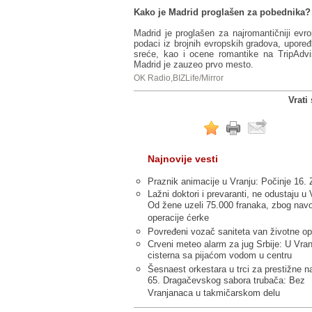
Kako je Madrid proglašen za pobednika?
Madrid je proglašen za najromantičniji evrop
podaci iz brojnih evropskih gradova, upoređi
sreće, kao i ocene romantike na TripAdvi
Madrid je zauzeo prvo mesto.
OK Radio,BIZLife/Mirror
Vrati
Najnovije vesti
Praznik animacije u Vranju: Počinje 16. 
Lažni doktori i prevaranti, ne odustaju u 
Od žene uzeli 75.000 franaka, zbog nav
operacije ćerke
Povređeni vozač saniteta van životne op
Crveni meteo alarm za jug Srbije: U Vran
cisterna sa pijaćom vodom u centru
Šesnaest orkestara u trci za prestižne n
65. Dragačevskog sabora trubača: Bez
Vranjanaca u takmičarskom delu