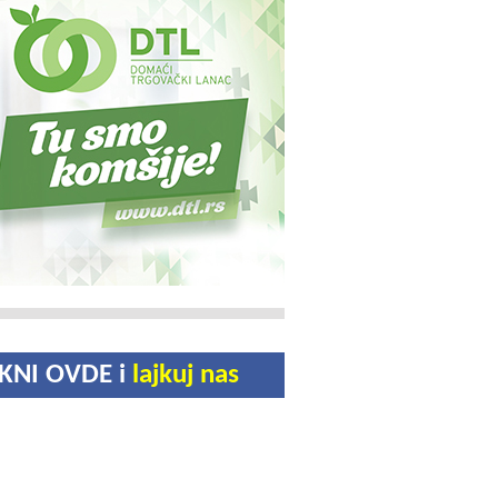
IKNI OVDE i
lajkuj nas