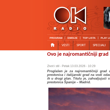
PROGRAM
EMISIJE
TOP LISTA
PLAY L
VESTI
SPORT
SPECIJALI
Ovo je najromantičniji grad 
Zivot i stil
- Petak 13.03.2026 - 10:29
Proglašen je za najromantičniji grad u
prestonica i italijanski grad na vodi od
ih u drugi plan. Titulu je, zahvaljujuć
prestonica Španije – Madrid.