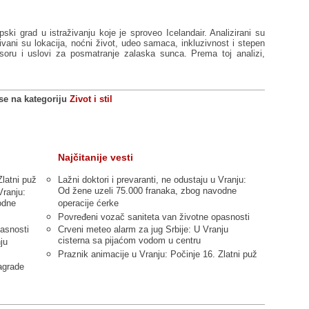
ski grad u istraživanju koje je sproveo Icelandair. Analizirani su
vani su lokacija, noćni život, udeo samaca, inkluzivnost i stepen
soru i uslovi za posmatranje zalaska sunca. Prema toj analizi,
 se na kategoriju
Zivot i stil
Najčitanije vesti
Zlatni puž
Lažni doktori i prevaranti, ne odustaju u Vranju:
Od žene uzeli 75.000 franaka, zbog navodne
Vranju:
odne
operacije ćerke
Povređeni vozač saniteta van životne opasnosti
asnosti
Crveni meteo alarm za jug Srbije: U Vranju
cisterna sa pijaćom vodom u centru
ju
Praznik animacije u Vranju: Počinje 16. Zlatni puž
agrade