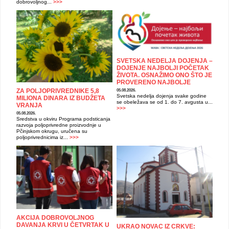
dobrovoljnog...
>>>
SVETSKA NEDELJA DOJENJA –
DOJENJE NAJBOLJI POČETAK
ŽIVOTA. OSNAŽIMO ONO ŠTO JE
PROVERENO NAJBOLJE
ZA POLJOPRIVREDNIKE 5,8
05.08.2026.
Svetska nedelja dojenja svake godine
MILIONA DINARA IZ BUDŽETA
se obeležava se od 1. do 7. avgusta u...
VRANJA
>>>
05.08.2026.
Sredstva u okviru Programa podsticanja
razvoja poljoprivredne proizvodnje u
Pčinjskom okrugu, uručena su
poljoprivrednicima iz...
>>>
AKCIJA DOBROVOLJNOG
DAVANJA KRVI U ČETVRTAK U
UKRAO NOVAC IZ CRKVE: