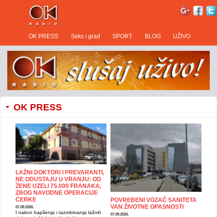
OK PRESS
Seks i grad
SPORT
BLOG
UŽIVO
OK PRESS
LAŽNI DOKTORI I PREVARANTI,
NE ODUSTAJU U VRANJU: OD
ŽENE UZELI 75.000 FRANAKA,
ZBOG NAVODNE OPERACIJE
ĆERKE
POVREĐENI VOZAČ SANITETA
VAN ŽIVOTNE OPASNOSTI
07.08.2026.
I nakon hapšenja i razotkrivanja lažnih
07.08.2026.