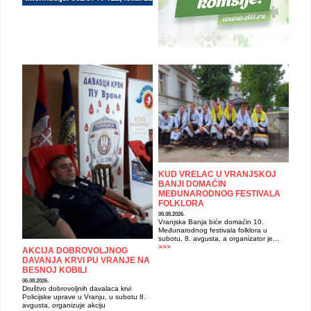
KUD VRELAC U VRANJSKOJ
BANJI DOMAĆIN
MEĐUNARODNOG FESTIVALA
FOLKLORA
05.08.2026.
Vranjska Banja biće domaćin 10.
Međunarodnog festivala folklora u
subotu, 8. avgusta, a organizator je...
>>>
AKCIJA DOBROVOLJNOG
DAVANJA KRVI PU VRANJE NA
BESNOJ KOBILI
06.08.2026.
Društvo dobrovoljnih davalaca krvi
Policijske uprave u Vranju, u subotu 8.
avgusta, organizuje akciju