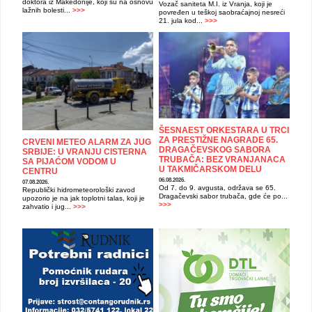
doktora iz Makedonije, koji su na osnovu
Vozač saniteta M.I. iz Vranja, koji je
lažnih bolesti...
>>>
povređen u teškoj saobraćajnoj nesreći
21. jula kod...
>>>
ŠESNAEST ORKESTARA U TRCI
ZA PRESTIŽNE NAGRADE 65.
CRVENI METEO ALARM ZA JUG
DRAGAČEVSKOG SABORA
SRBIJE: U VRANJU CISTERNA
TRUBAČA: BEZ VRANJANACA
SA PIJAĆOM VODOM U
U TAKMIČARSKOM DELU
CENTRU
06.08.2026.
07.08.2026.
Od 7. do 9. avgusta, održava se 65.
Republički hidrometeorološki zavod
Dragačevski sabor trubača, gde će po...
upozorio je na jak toplotni talas, koji je
>>>
zahvatio i jug...
>>>