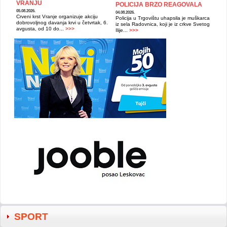
VRANJU
POLICIJA BRZO REAGOVALA
05.08.2026.
04.08.2026.
Crveni krst Vranje organizuje akciju
Policija u Trgovištu uhapsila je muškarca
dobrovoljnog davanja krvi u četvrtak, 6.
iz sela Radovnica, koji je iz crkve Svetog
avgusta, od 10 do...
>>>
Ilije...
>>>
SPORT