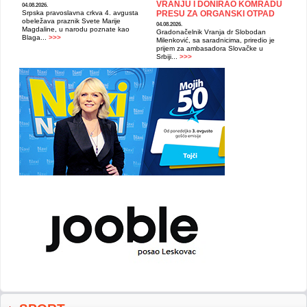
VRANJU I DONIRAO KOMRADU
04.08.2026.
Srpska pravoslavna crkva 4. avgusta
PRESU ZA ORGANSKI OTPAD
obeležava praznik Svete Marije
04.08.2026.
Magdaline, u narodu poznate kao
Gradonačelnik Vranja dr Slobodan
Blaga...
>>>
Milenković, sa saradnicima, priredio je
prijem za ambasadora Slovačke u
Srbiji...
>>>