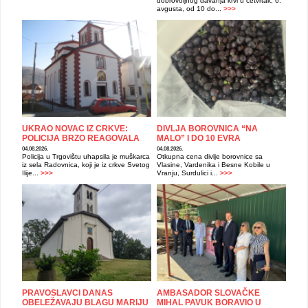
dobrovoljnog davanja krvi u četvrtak, 6.
avgusta, od 10 do...
>>>
UKRAO NOVAC IZ CRKVE:
DIVLJA BOROVNICA “NA
POLICIJA BRZO REAGOVALA
MALO” I DO 10 EVRA
04.08.2026.
04.08.2026.
Policija u Trgovištu uhapsila je muškarca
Otkupna cena divlje borovnice sa
iz sela Radovnica, koji je iz crkve Svetog
Vlasine, Vardenika i Besne Kobile u
Ilije...
>>>
Vranju, Surdulici i...
>>>
PRAVOSLAVCI DANAS
AMBASADOR SLOVAČKE
OBELEŽAVAJU BLAGU MARIJU
MIHAL PAVUK BORAVIO U