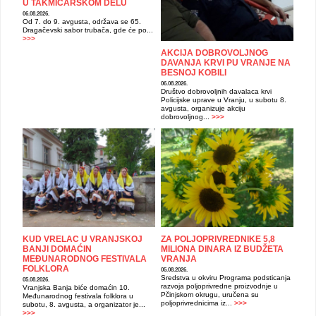
U TAKMIČARSKOM DELU
06.08.2026.
Od 7. do 9. avgusta, održava se 65.
Dragačevski sabor trubača, gde će po...
>>>
AKCIJA DOBROVOLJNOG
DAVANJA KRVI PU VRANJE NA
BESNOJ KOBILI
06.08.2026.
Društvo dobrovoljnih davalaca krvi
Policijske uprave u Vranju, u subotu 8.
avgusta, organizuje akciju
dobrovoljnog...
>>>
KUD VRELAC U VRANJSKOJ
ZA POLJOPRIVREDNIKE 5,8
BANJI DOMAĆIN
MILIONA DINARA IZ BUDŽETA
MEĐUNARODNOG FESTIVALA
VRANJA
FOLKLORA
05.08.2026.
Sredstva u okviru Programa podsticanja
05.08.2026.
razvoja poljoprivredne proizvodnje u
Vranjska Banja biće domaćin 10.
Pčinjskom okrugu, uručena su
Međunarodnog festivala folklora u
poljoprivrednicima iz...
>>>
subotu, 8. avgusta, a organizator je...
>>>