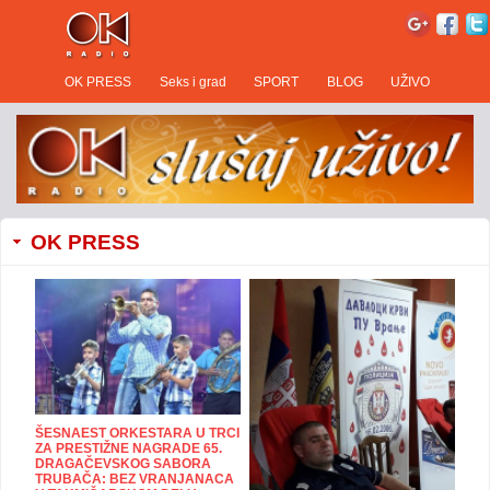
OK PRESS
Seks i grad
SPORT
BLOG
UŽIVO
OK PRESS
ŠESNAEST ORKESTARA U TRCI
ZA PRESTIŽNE NAGRADE 65.
DRAGAČEVSKOG SABORA
TRUBAČA: BEZ VRANJANACA