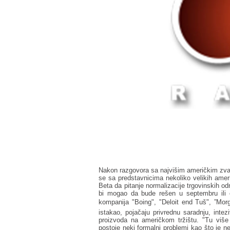
Nakon razgovora sa najvišim američkim zvan
se sa predstavnicima nekoliko velikih ameri
Beta da pitanje normalizacije trgovinskih od
bi mogao da bude rešen u septembru ili o
kompanija "Boing", "Deloit end Tuš", ”Morg
istakao, pojačaju privrednu saradnju, intezi
proizvoda na američkom tržištu. "Tu više n
postoje neki formalni problemi kao što je n