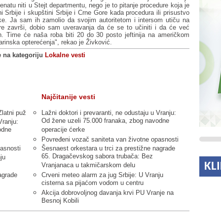
Senatu niti u Stejt departmentu, nego je to pitanje procedure koja je
i Srbije i skupštini Srbije i Crne Gore kada procedura ili prisustvo
e. Ja sam ih zamolio da svojim autoritetom i intersom utiču na
e završi, dobio sam uveravanja da će se to učiniti i da će već
en. Time će naša roba biti 20 do 30 posto jeftinija na američkom
carinska opterećenja", rekao je Živković.
e na kategoriju
Lokalne vesti
Najčitanije vesti
Zlatni puž
Lažni doktori i prevaranti, ne odustaju u Vranju:
Od žene uzeli 75.000 franaka, zbog navodne
Vranju:
odne
operacije ćerke
Povređeni vozač saniteta van životne opasnosti
asnosti
Šesnaest orkestara u trci za prestižne nagrade
65. Dragačevskog sabora trubača: Bez
ju
KL
Vranjanaca u takmičarskom delu
agrade
Crveni meteo alarm za jug Srbije: U Vranju
cisterna sa pijaćom vodom u centru
Akcija dobrovoljnog davanja krvi PU Vranje na
Besnoj Kobili