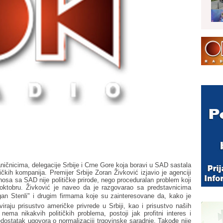
ičnicima, delegacije Srbije i Crne Gore koja boravi u SAD sastala
čkih kompanija. Premijer Srbije Zoran Živković izjavio je agenciji
nosa sa SAD nije političke prirode, nego proceduralan problem koji
ktobru. Živković je naveo da je razgovarao sa predstavnicima
an Stenli" i drugim firmama koje su zainteresovane da, kako je
viraju prisustvo američke privrede u Srbiji, kao i prisustvo naših
ema nikakvih političkih problema, postoji jak profitni interes i
edostatak ugovora o normalizaciji trgovinske saradnje. Takođe nije