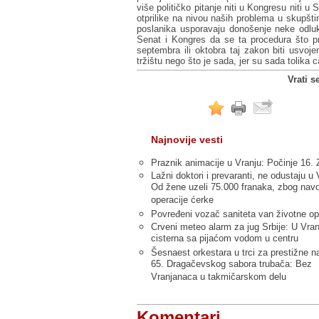
više političko pitanje niti u Kongresu niti u 
otprilike na nivou naših problema u skupštin
poslanika usporavaju donošenje neke odluk
Senat i Kongres da se ta procedura što pr
septembra ili oktobra taj zakon biti usvoj
tržištu nego što je sada, jer su sada tolika 
Vrati s
Najnovije vesti
Praznik animacije u Vranju: Počinje 16. 
Lažni doktori i prevaranti, ne odustaju u 
Od žene uzeli 75.000 franaka, zbog nav
operacije ćerke
Povređeni vozač saniteta van životne op
Crveni meteo alarm za jug Srbije: U Vran
cisterna sa pijaćom vodom u centru
Šesnaest orkestara u trci za prestižne n
65. Dragačevskog sabora trubača: Bez
Vranjanaca u takmičarskom delu
Komentari