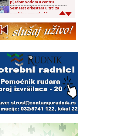
pijaćom vodom u centru
Šesnaest orkestara u trci za
prestižne nagrade 65.
Dragačevskog sabora trubača:
Bez Vranjanaca u
takmičarskom delu
Akcija dobrovoljnog davanja
krvi PU Vranje na Besnoj Kobili
KUD Vrelac u Vranjskoj Banji
domaćin Međunarodnog
festivala folklora
Za poljoprivrednike 5,8 miliona
dinara iz budžeta Vranja
Svetska nedelja dojenja –
Dojenje najbolji početak
života. Osnažimo ono što je
provereno najbolje
Akcija dobrovoljnog davanja
krvi u četvrtak u Vranju