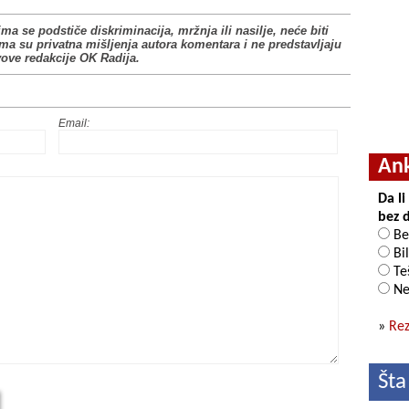
ima se podstiče diskriminacija, mržnja ili nasilje, neće biti
ima su privatna mišljenja autora komentara i ne predstavljaju
vove redakcije OK Radija.
Email:
An
Da l
bez 
Be
Bil
Teš
Ne
»
Rez
Šta