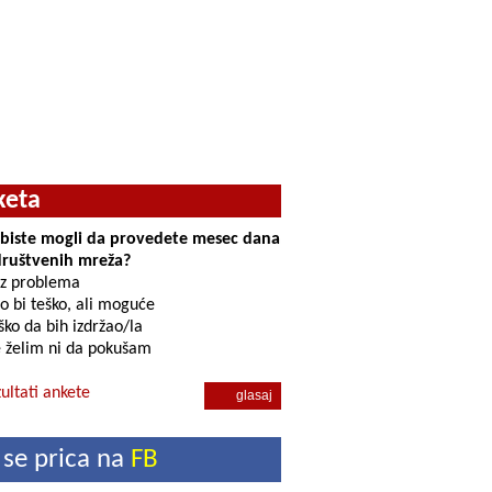
keta
i biste mogli da provedete mesec dana
društvenih mreža?
z problema
o bi teško, ali moguće
ko da bih izdržao/la
 želim ni da pokušam
ultati ankete
 se prica na
FB