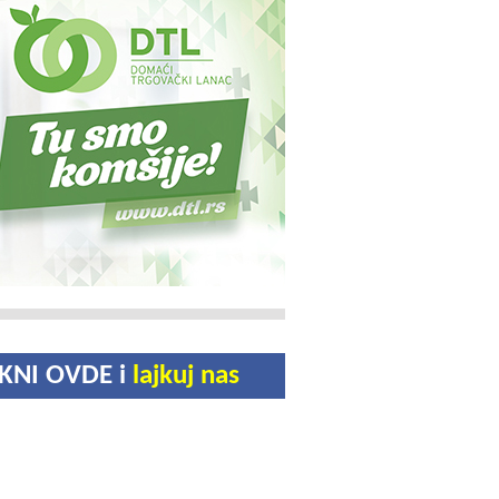
IKNI OVDE i
lajkuj nas