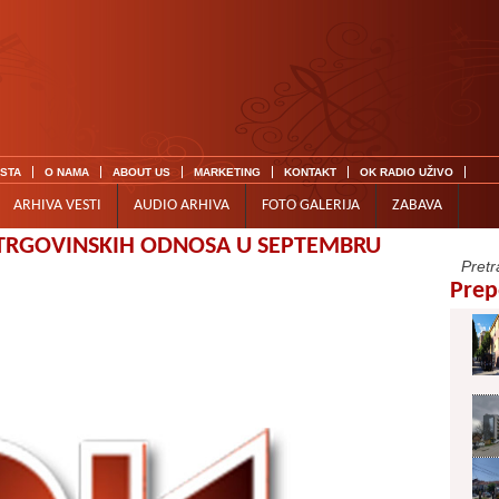
ISTA
O NAMA
ABOUT US
MARKETING
KONTAKT
OK RADIO UŽIVO
ARHIVA VESTI
AUDIO ARHIVA
FOTO GALERIJA
ZABAVA
 TRGOVINSKIH ODNOSA U SEPTEMBRU
Prep