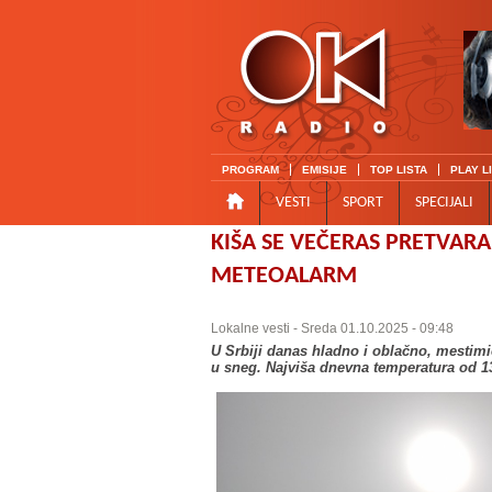
PROGRAM
EMISIJE
TOP LISTA
PLAY L
VESTI
SPORT
SPECIJALI
KIŠA SE VEČERAS PRETVARA
METEOALARM
Lokalne vesti
- Sreda 01.10.2025 - 09:48
U Srbiji danas hladno i oblačno, mestimi
u sneg. Najviša dnevna temperatura od 13