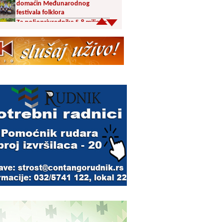
domaćin Međunarodnog
festivala folklora
Za poljoprivrednike 5,8 miliona
dinara iz budžeta Vranja
Svetska nedelja dojenja –
Dojenje najbolji početak
života. Osnažimo ono što je
provereno najbolje
Akcija dobrovoljnog davanja
krvi u četvrtak u Vranju
Ukrao novac iz crkve: Policija
brzo reagovala
Karađorđevići po povratku iz
Grčke posetili manastir Svetog
Stefana u Gornjem Žapskom
kod Vranja (FOTO)
Divlja borovnica “na malo” i do
10 evra
Pravoslavci danas obeležavaju
Blagu Mariju