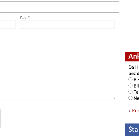
Email:
An
Da l
bez 
Be
Bil
Teš
Ne
»
Rez
Šta