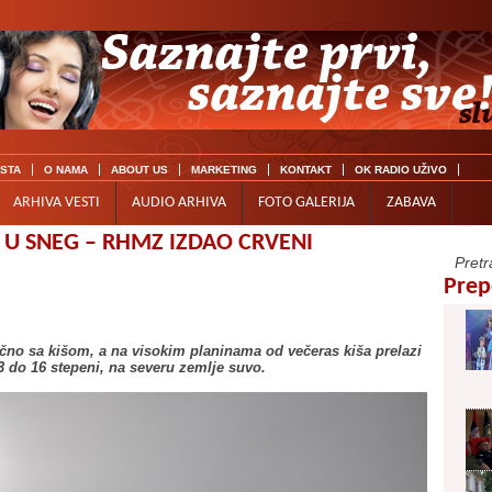
ISTA
O NAMA
ABOUT US
MARKETING
KONTAKT
OK RADIO UŽIVO
ARHIVA VESTI
AUDIO ARHIVA
FOTO GALERIJA
ZABAVA
 U SNEG – RHMZ IZDAO CRVENI
Prep
čno sa kišom, a na visokim planinama od večeras kiša prelazi
 do 16 stepeni, na severu zemlje suvo.