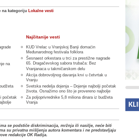
e na kategoriju
Lokalne vesti
Najčitanije vesti
agrade
KUD Vrelac u Vranjskoj Banji domaćin
Međunarodnog festivala folklora
Šesnaest orkestara u trci za prestižne nagrade
65. Dragačevskog sabora trubača: Bez
nje na
Vranjanaca u takmičarskom delu
Akcija dobrovoljnog davanja krvi u četvrtak u
Vranju
 budžeta
Svetska nedelja dojenja – Dojenje najbolji početak
života. Osnažimo ono što je provereno najbolje
ji početak
Za poljoprivrednike 5,8 miliona dinara iz budžeta
ajbolje
Vranja
KL
ima se podstiče diskriminacija, mržnja ili nasilje, neće biti
ima su privatna mišljenja autora komentara i ne predstavljaju
vove redakcije OK Radija.