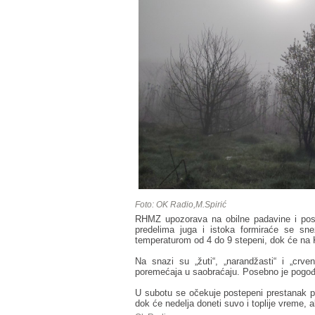
Foto: OK Radio,M.Spirić
RHMZ upozorava na obilne padavine i post
predelima juga i istoka formiraće se sn
temperaturom od 4 do 9 stepeni, dok će na 
Na snazi su „žuti“, „narandžasti“ i „crv
poremećaja u saobraćaju. Posebno je pogođe
U subotu se očekuje postepeni prestanak pa
dok će nedelja doneti suvo i toplije vreme, 