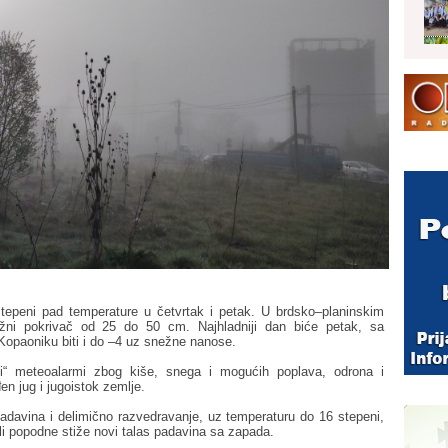
epeni pad temperature u četvrtak i petak. U brdsko–planinskim
ežni pokrivač od 25 do 50 cm. Najhladniji dan biće petak, sa
Kopaoniku biti i do –4 uz snežne nanose.
eni“ meteoalarmi zbog kiše, snega i mogućih poplava, odrona i
n jug i jugoistok zemlje.
davina i delimično razvedravanje, uz temperaturu do 16 stepeni,
ali popodne stiže novi talas padavina sa zapada.