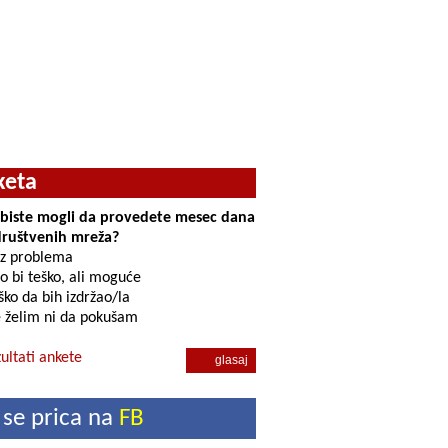
keta
i biste mogli da provedete mesec dana
društvenih mreža?
z problema
o bi teško, ali moguće
ko da bih izdržao/la
 želim ni da pokušam
ultati ankete
 se prica na
FB