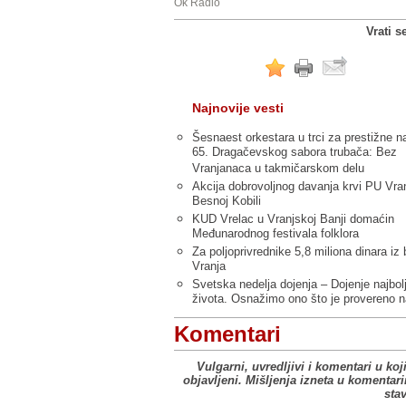
Ok Radio
Vrati s
Najnovije vesti
Šesnaest orkestara u trci za prestižne n
65. Dragačevskog sabora trubača: Bez
Vranjanaca u takmičarskom delu
Akcija dobrovoljnog davanja krvi PU Vra
Besnoj Kobili
KUD Vrelac u Vranjskoj Banji domaćin
Međunarodnog festivala folklora
Za poljoprivrednike 5,8 miliona dinara iz
Vranja
Svetska nedelja dojenja – Dojenje najbol
života. Osnažimo ono što je provereno n
Komentari
Vulgarni, uvredljivi i komentari u koj
objavljeni. Mišljenja izneta u komentar
sta