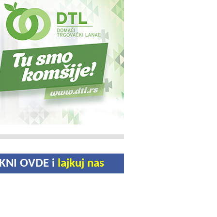
IKNI OVDE i
lajkuj nas