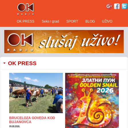
OK PRESS
Seks i grad
SPORT
BLOG
UŽIVO
OK PRESS
BRUCELOZA GOVEDA KOD
BUJANOVCA
09.08.2026.