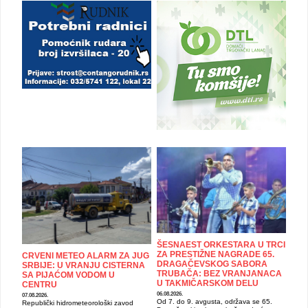
ŠESNAEST ORKESTARA U TRCI
ZA PRESTIŽNE NAGRADE 65.
CRVENI METEO ALARM ZA JUG
DRAGAČEVSKOG SABORA
SRBIJE: U VRANJU CISTERNA
TRUBAČA: BEZ VRANJANACA
SA PIJAĆOM VODOM U
U TAKMIČARSKOM DELU
CENTRU
06.08.2026.
07.08.2026.
Od 7. do 9. avgusta, održava se 65.
Republički hidrometeorološki zavod