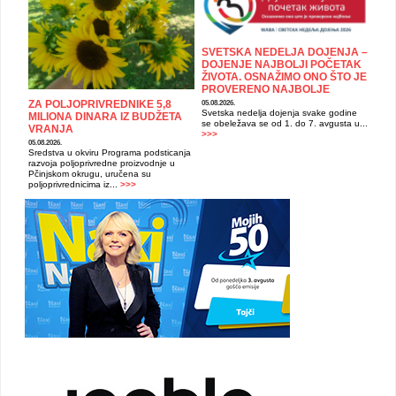
SVETSKA NEDELJA DOJENJA –
DOJENJE NAJBOLJI POČETAK
ŽIVOTA. OSNAŽIMO ONO ŠTO JE
PROVERENO NAJBOLJE
ZA POLJOPRIVREDNIKE 5,8
05.08.2026.
Svetska nedelja dojenja svake godine
MILIONA DINARA IZ BUDŽETA
se obeležava se od 1. do 7. avgusta u...
VRANJA
>>>
05.08.2026.
Sredstva u okviru Programa podsticanja
razvoja poljoprivredne proizvodnje u
Pčinjskom okrugu, uručena su
poljoprivrednicima iz...
>>>