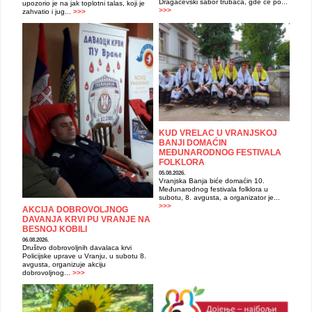
Dragačevski sabor trubača, gde će po...
upozorio je na jak toplotni talas, koji je
>>>
zahvatio i jug...
>>>
KUD VRELAC U VRANJSKOJ
BANJI DOMAĆIN
MEĐUNARODNOG FESTIVALA
FOLKLORA
05.08.2026.
Vranjska Banja biće domaćin 10.
Međunarodnog festivala folklora u
subotu, 8. avgusta, a organizator je...
>>>
AKCIJA DOBROVOLJNOG
DAVANJA KRVI PU VRANJE NA
BESNOJ KOBILI
06.08.2026.
Društvo dobrovoljnih davalaca krvi
Policijske uprave u Vranju, u subotu 8.
avgusta, organizuje akciju
dobrovoljnog...
>>>