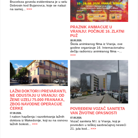
Bruceloza goveda evidentirana je u selu
Dobrosin kod Bujanovca, koje se nalazi
na samoj...
>>>
PRAZNIK ANIMACIJE U
VRANJU: POČINJE 16. ZLATNI
PUŽ
08.08.2026.
Škola animiranog filma iz Vranja, ove
godine organizuje 16. Internacionalnu
dečiju radionicu animiranog filma –...
>>>
LAŽNI DOKTORI I PREVARANTI,
NE ODUSTAJU U VRANJU: OD
ŽENE UZELI 75.000 FRANAKA,
ZBOG NAVODNE OPERACIJE
ĆERKE
POVREĐENI VOZAČ SANITETA
VAN ŽIVOTNE OPASNOSTI
07.08.2026.
I nakon hapšenja i razotkrivanja lažnih
07.08.2026.
doktora iz Makedonije, koji su na osnovu
Vozač saniteta M.I. iz Vranja, koji je
lažnih bolesti...
>>>
povređen u teškoj saobraćajnoj nesreći
21. jula kod...
>>>