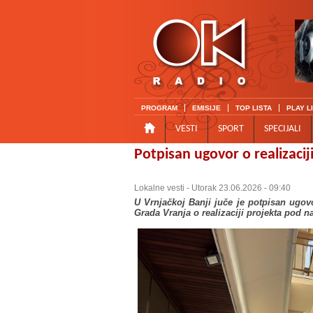
PROGRAM
EMISIJE
TOP LISTA
PLAY L
VESTI
SPORT
SPECIJALI
Potpisan ugovor o realizacij
Lokalne vesti
- Utorak 23.06.2026 - 09:40
U Vrnjačkoj Banji juče je potpisan ugov
Grada Vranja o realizaciji projekta pod n