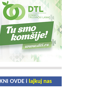
IKNI OVDE i
lajkuj nas