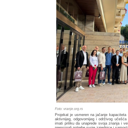
Foto: vranje.org.rs
Projekat je usmeren na jačanje kapaciteta 
aktivnijeg, odgovornijeg i održivog učešća
imati priliku da unaprede svoja znanja i veš
prepoznali potrebe svoje zajednice i samosta