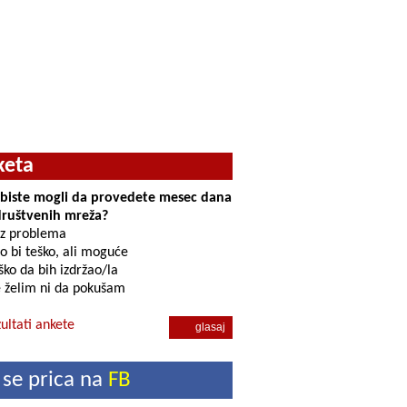
keta
i biste mogli da provedete mesec dana
društvenih mreža?
z problema
o bi teško, ali moguće
ko da bih izdržao/la
 želim ni da pokušam
ultati ankete
 se prica na
FB