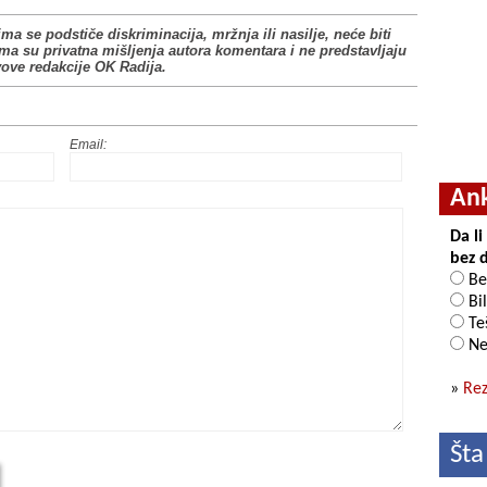
ima se podstiče diskriminacija, mržnja ili nasilje, neće biti
ima su privatna mišljenja autora komentara i ne predstavljaju
vove redakcije OK Radija.
Email:
An
Da l
bez 
Be
Bil
Teš
Ne
»
Rez
Šta