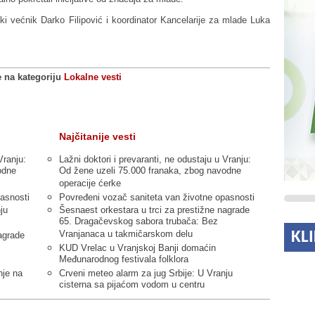
ki većnik Darko Filipović i koordinator Kancelarije za mlade Luka
e na kategoriju
Lokalne vesti
Najčitanije vesti
Vranju:
Lažni doktori i prevaranti, ne odustaju u Vranju:
odne
Od žene uzeli 75.000 franaka, zbog navodne
operacije ćerke
asnosti
Povređeni vozač saniteta van životne opasnosti
ju
Šesnaest orkestara u trci za prestižne nagrade
65. Dragačevskog sabora trubača: Bez
KL
Vranjanaca u takmičarskom delu
agrade
KUD Vrelac u Vranjskoj Banji domaćin
Međunarodnog festivala folklora
nje na
Crveni meteo alarm za jug Srbije: U Vranju
cisterna sa pijaćom vodom u centru