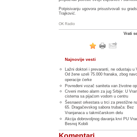
Potpisivanju ugovora prisustvovali su grads
Trajković.
OK Radio
Vrati s
Najnovije vesti
Lažni doktori i prevaranti, ne odustaju u 
Od žene uzeli 75.000 franaka, zbog nav
operacije ćerke
Povređeni vozač saniteta van životne op
Crveni meteo alarm za jug Srbije: U Vran
cisterna sa pijaćom vodom u centru
Šesnaest orkestara u trci za prestižne n
65. Dragačevskog sabora trubača: Bez
Vranjanaca u takmičarskom delu
Akcija dobrovoljnog davanja krvi PU Vra
Besnoj Kobili
Komentari