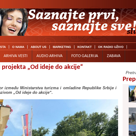
ISTA
O NAMA
ABOUT US
MARKETING
KONTAKT
OK RADIO UŽIVO
ARHIVA VESTI
AUDIO ARHIVA
FOTO GALERIJA
ZABAVA
i projekta „Od ideje do akcije“
Prep
or između Ministarstva turizma i omladine Republike Srbije i
azivom „Od ideje do akcije“.