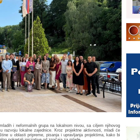
mladih i neformalnih grupa na lokalnom nivou, sa ciljem njihovog
 u razvoju lokalne zajednice. Kroz projektne aktivnosti, mladi će
tine u oblasti pripreme, pisanja i upravljanja projektima, kako bi
lno pokretali inicijative od značaja za mlade.