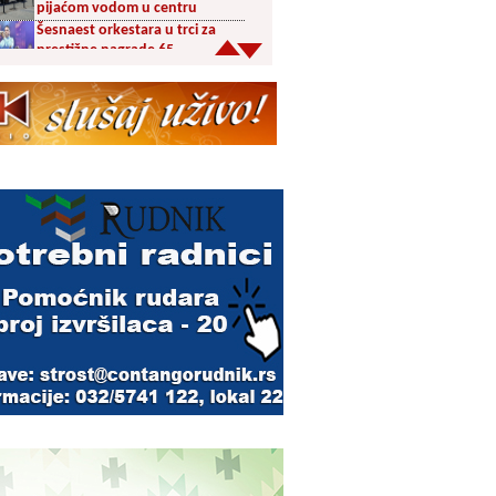
pijaćom vodom u centru
Šesnaest orkestara u trci za
prestižne nagrade 65.
Dragačevskog sabora trubača:
Bez Vranjanaca u
takmičarskom delu
Akcija dobrovoljnog davanja
krvi PU Vranje na Besnoj Kobili
KUD Vrelac u Vranjskoj Banji
domaćin Međunarodnog
festivala folklora
Za poljoprivrednike 5,8 miliona
dinara iz budžeta Vranja
Svetska nedelja dojenja –
Dojenje najbolji početak
života. Osnažimo ono što je
provereno najbolje
Akcija dobrovoljnog davanja
krvi u četvrtak u Vranju
Ukrao novac iz crkve: Policija
brzo reagovala