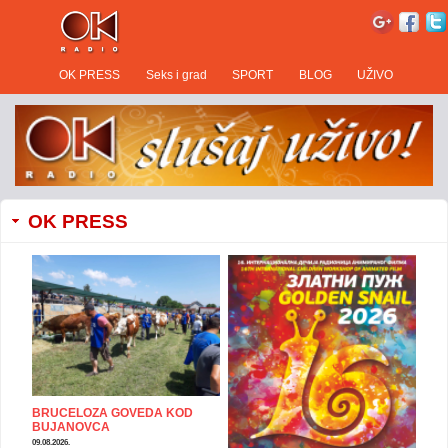
OK PRESS
Seks i grad
SPORT
BLOG
UŽIVO
OK PRESS
BRUCELOZA GOVEDA KOD
BUJANOVCA
09.08.2026.