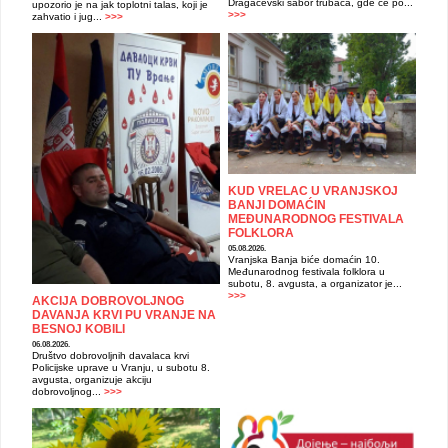
Dragačevski sabor trubača, gde će po...
upozorio je na jak toplotni talas, koji je
>>>
zahvatio i jug...
>>>
KUD VRELAC U VRANJSKOJ
BANJI DOMAĆIN
MEĐUNARODNOG FESTIVALA
FOLKLORA
05.08.2026.
Vranjska Banja biće domaćin 10.
Međunarodnog festivala folklora u
subotu, 8. avgusta, a organizator je...
>>>
AKCIJA DOBROVOLJNOG
DAVANJA KRVI PU VRANJE NA
BESNOJ KOBILI
06.08.2026.
Društvo dobrovoljnih davalaca krvi
Policijske uprave u Vranju, u subotu 8.
avgusta, organizuje akciju
dobrovoljnog...
>>>