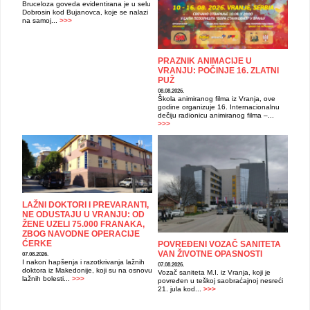
Bruceloza goveda evidentirana je u selu
Dobrosin kod Bujanovca, koje se nalazi
na samoj...
>>>
PRAZNIK ANIMACIJE U
VRANJU: POČINJE 16. ZLATNI
PUŽ
08.08.2026.
Škola animiranog filma iz Vranja, ove
godine organizuje 16. Internacionalnu
dečiju radionicu animiranog filma –...
>>>
LAŽNI DOKTORI I PREVARANTI,
NE ODUSTAJU U VRANJU: OD
ŽENE UZELI 75.000 FRANAKA,
ZBOG NAVODNE OPERACIJE
ĆERKE
POVREĐENI VOZAČ SANITETA
VAN ŽIVOTNE OPASNOSTI
07.08.2026.
I nakon hapšenja i razotkrivanja lažnih
07.08.2026.
doktora iz Makedonije, koji su na osnovu
Vozač saniteta M.I. iz Vranja, koji je
lažnih bolesti...
>>>
povređen u teškoj saobraćajnoj nesreći
21. jula kod...
>>>