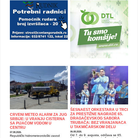
ŠESNAEST ORKESTARA U TRCI
ZA PRESTIŽNE NAGRADE 65.
CRVENI METEO ALARM ZA JUG
DRAGAČEVSKOG SABORA
SRBIJE: U VRANJU CISTERNA
TRUBAČA: BEZ VRANJANACA
SA PIJAĆOM VODOM U
U TAKMIČARSKOM DELU
CENTRU
06.08.2026.
07.08.2026.
Od 7. do 9. avgusta, održava se 65.
Republički hidrometeorološki zavod