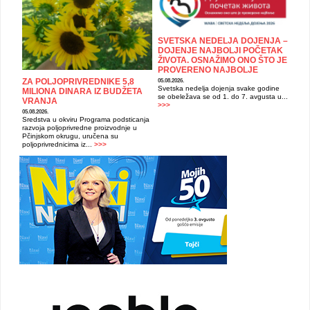
SVETSKA NEDELJA DOJENJA –
DOJENJE NAJBOLJI POČETAK
ŽIVOTA. OSNAŽIMO ONO ŠTO JE
PROVERENO NAJBOLJE
ZA POLJOPRIVREDNIKE 5,8
05.08.2026.
Svetska nedelja dojenja svake godine
MILIONA DINARA IZ BUDŽETA
se obeležava se od 1. do 7. avgusta u...
VRANJA
>>>
05.08.2026.
Sredstva u okviru Programa podsticanja
razvoja poljoprivredne proizvodnje u
Pčinjskom okrugu, uručena su
poljoprivrednicima iz...
>>>