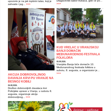
Dragačevski sabor trubača, gde će po...
upozorio je na jak toplotni talas, koji je
>>>
zahvatio i jug...
>>>
KUD VRELAC U VRANJSKOJ
BANJI DOMAĆIN
MEĐUNARODNOG FESTIVALA
FOLKLORA
05.08.2026.
Vranjska Banja biće domaćin 10.
Međunarodnog festivala folklora u
subotu, 8. avgusta, a organizator je...
>>>
AKCIJA DOBROVOLJNOG
DAVANJA KRVI PU VRANJE NA
BESNOJ KOBILI
06.08.2026.
Društvo dobrovoljnih davalaca krvi
Policijske uprave u Vranju, u subotu 8.
avgusta, organizuje akciju
dobrovoljnog...
>>>