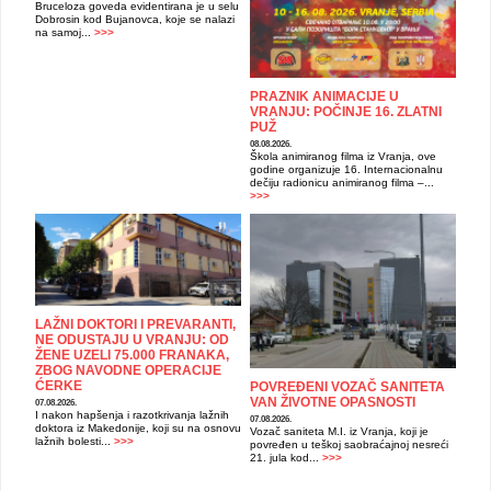
Bruceloza goveda evidentirana je u selu
Dobrosin kod Bujanovca, koje se nalazi
na samoj...
>>>
PRAZNIK ANIMACIJE U
VRANJU: POČINJE 16. ZLATNI
PUŽ
08.08.2026.
Škola animiranog filma iz Vranja, ove
godine organizuje 16. Internacionalnu
dečiju radionicu animiranog filma –...
>>>
LAŽNI DOKTORI I PREVARANTI,
NE ODUSTAJU U VRANJU: OD
ŽENE UZELI 75.000 FRANAKA,
ZBOG NAVODNE OPERACIJE
ĆERKE
POVREĐENI VOZAČ SANITETA
VAN ŽIVOTNE OPASNOSTI
07.08.2026.
I nakon hapšenja i razotkrivanja lažnih
07.08.2026.
doktora iz Makedonije, koji su na osnovu
Vozač saniteta M.I. iz Vranja, koji je
lažnih bolesti...
>>>
povređen u teškoj saobraćajnoj nesreći
21. jula kod...
>>>