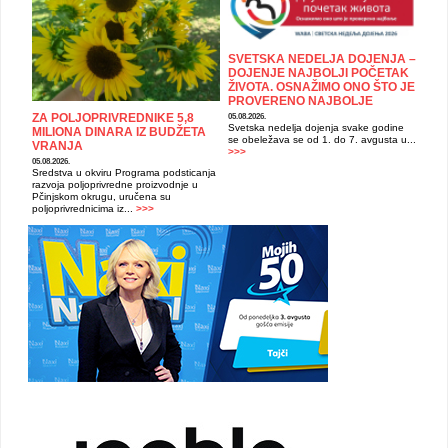
SVETSKA NEDELJA DOJENJA –
DOJENJE NAJBOLJI POČETAK
ŽIVOTA. OSNAŽIMO ONO ŠTO JE
PROVERENO NAJBOLJE
ZA POLJOPRIVREDNIKE 5,8
05.08.2026.
Svetska nedelja dojenja svake godine
MILIONA DINARA IZ BUDŽETA
se obeležava se od 1. do 7. avgusta u...
VRANJA
>>>
05.08.2026.
Sredstva u okviru Programa podsticanja
razvoja poljoprivredne proizvodnje u
Pčinjskom okrugu, uručena su
poljoprivrednicima iz...
>>>