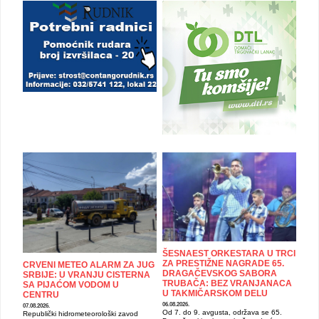
ŠESNAEST ORKESTARA U TRCI
ZA PRESTIŽNE NAGRADE 65.
CRVENI METEO ALARM ZA JUG
DRAGAČEVSKOG SABORA
SRBIJE: U VRANJU CISTERNA
TRUBAČA: BEZ VRANJANACA
SA PIJAĆOM VODOM U
U TAKMIČARSKOM DELU
CENTRU
06.08.2026.
07.08.2026.
Od 7. do 9. avgusta, održava se 65.
Republički hidrometeorološki zavod