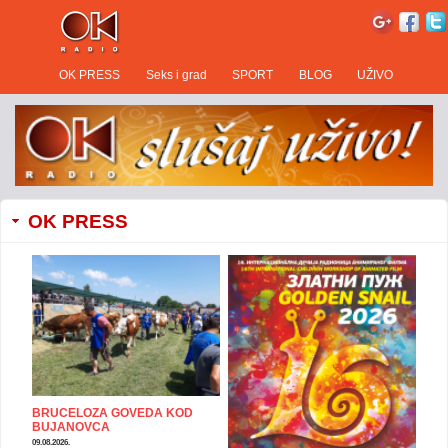
OK PRESS
Seks i grad
SPORT
BLOG
UŽIVO
OK PRESS
BRUCELOZA GOVEDA KOD
BUJANOVCA
09.08.2026.