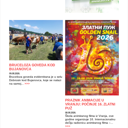
BRUCELOZA GOVEDA KOD
BUJANOVCA
09.08.2026.
Bruceloza goveda evidentirana je u selu
Dobrosin kod Bujanovca, koje se nalazi
na samoj...
>>>
PRAZNIK ANIMACIJE U
VRANJU: POČINJE 16. ZLATNI
PUŽ
08.08.2026.
Škola animiranog filma iz Vranja, ove
godine organizuje 16. Internacionalnu
dečiju radionicu animiranog filma –...
>>>