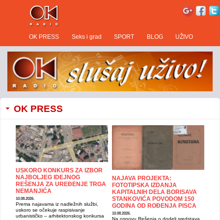
OK PRESS
Seks i grad
SPORT
BLOG
UŽIVO
OK PRESS
USKORO KONKURS ZA IZBOR
NAJBOLJEG IDEJNOG
NAJAVA PROJEKTA:
REŠENJA ZA UREĐENJE TRGA
FOTOTIPSKA IZDANJA
NEMANJIĆA
KAPITALNIH DELA BORISAVA
STANKOVIĆA POVODOM 150
10.08.2026.
Prema najavama iz nadležnih službi,
GODINA OD ROĐENJA PISCA
uskoro se očekuje raspisivanje
10.08.2026.
urbanističko – arhitektonskog konkursa
Na osnovu Rešenja o dodeli sredstava