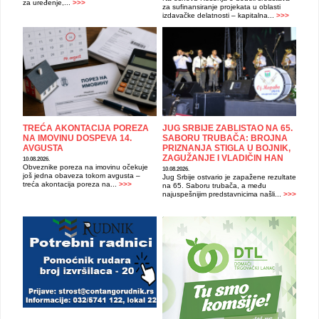
za uređenje,...
>>>
za sufinansiranje projekata u oblasti
izdavačke delatnosti – kapitalna...
>>>
TREĆA AKONTACIJA POREZA
JUG SRBIJE ZABLISTAO NA 65.
NA IMOVINU DOSPEVA 14.
SABORU TRUBAČA: BROJNA
AVGUSTA
PRIZNANJA STIGLA U BOJNIK,
ZAGUŽANJE I VLADIČIN HAN
10.08.2026.
Obveznike poreza na imovinu očekuje
10.08.2026.
još jedna obaveza tokom avgusta –
Jug Srbije ostvario je zapažene rezultate
treća akontacija poreza na...
>>>
na 65. Saboru trubača, a među
najuspešnijim predstavnicima našli...
>>>