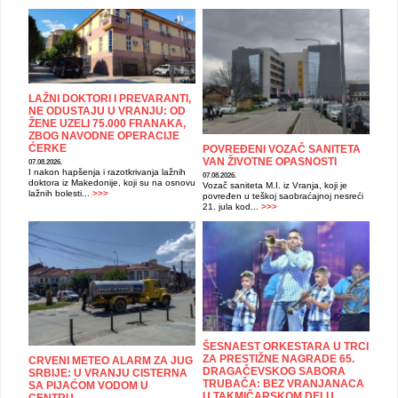
LAŽNI DOKTORI I PREVARANTI,
NE ODUSTAJU U VRANJU: OD
ŽENE UZELI 75.000 FRANAKA,
ZBOG NAVODNE OPERACIJE
ĆERKE
POVREĐENI VOZAČ SANITETA
VAN ŽIVOTNE OPASNOSTI
07.08.2026.
I nakon hapšenja i razotkrivanja lažnih
07.08.2026.
doktora iz Makedonije, koji su na osnovu
Vozač saniteta M.I. iz Vranja, koji je
lažnih bolesti...
>>>
povređen u teškoj saobraćajnoj nesreći
21. jula kod...
>>>
ŠESNAEST ORKESTARA U TRCI
ZA PRESTIŽNE NAGRADE 65.
CRVENI METEO ALARM ZA JUG
DRAGAČEVSKOG SABORA
SRBIJE: U VRANJU CISTERNA
TRUBAČA: BEZ VRANJANACA
SA PIJAĆOM VODOM U
U TAKMIČARSKOM DELU