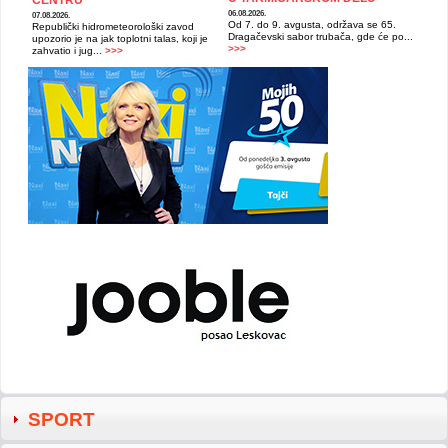
CENTRU
06.08.2026.
07.08.2026.
Od 7. do 9. avgusta, održava se 65.
Republički hidrometeorološki zavod
Dragačevski sabor trubača, gde će po...
upozorio je na jak toplotni talas, koji je
>>>
zahvatio i jug...
>>>
SPORT