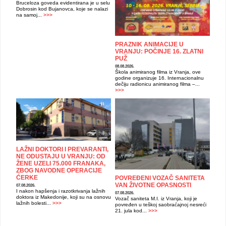
Bruceloza goveda evidentirana je u selu
Dobrosin kod Bujanovca, koje se nalazi
na samoj...
>>>
PRAZNIK ANIMACIJE U
VRANJU: POČINJE 16. ZLATNI
PUŽ
08.08.2026.
Škola animiranog filma iz Vranja, ove
godine organizuje 16. Internacionalnu
dečiju radionicu animiranog filma –...
>>>
LAŽNI DOKTORI I PREVARANTI,
NE ODUSTAJU U VRANJU: OD
ŽENE UZELI 75.000 FRANAKA,
ZBOG NAVODNE OPERACIJE
ĆERKE
POVREĐENI VOZAČ SANITETA
VAN ŽIVOTNE OPASNOSTI
07.08.2026.
I nakon hapšenja i razotkrivanja lažnih
07.08.2026.
doktora iz Makedonije, koji su na osnovu
Vozač saniteta M.I. iz Vranja, koji je
lažnih bolesti...
>>>
povređen u teškoj saobraćajnoj nesreći
21. jula kod...
>>>