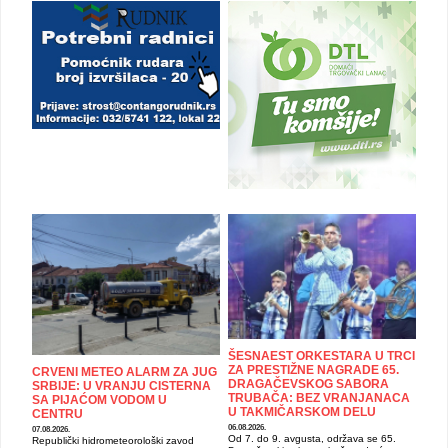
ŠESNAEST ORKESTARA U TRCI
ZA PRESTIŽNE NAGRADE 65.
CRVENI METEO ALARM ZA JUG
DRAGAČEVSKOG SABORA
SRBIJE: U VRANJU CISTERNA
TRUBAČA: BEZ VRANJANACA
SA PIJAĆOM VODOM U
U TAKMIČARSKOM DELU
CENTRU
06.08.2026.
07.08.2026.
Od 7. do 9. avgusta, održava se 65.
Republički hidrometeorološki zavod