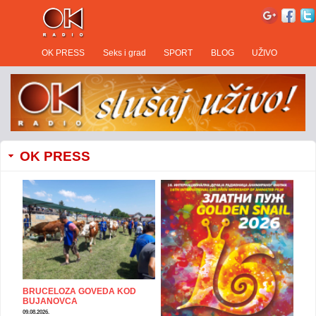
OK PRESS
Seks i grad
SPORT
BLOG
UŽIVO
OK PRESS
BRUCELOZA GOVEDA KOD
BUJANOVCA
09.08.2026.