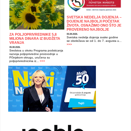
SVETSKA NEDELJA DOJENJA –
DOJENJE NAJBOLJI POČETAK
ŽIVOTA. OSNAŽIMO ONO ŠTO JE
PROVERENO NAJBOLJE
ZA POLJOPRIVREDNIKE 5,8
05.08.2026.
Svetska nedelja dojenja svake godine
MILIONA DINARA IZ BUDŽETA
se obeležava se od 1. do 7. avgusta u...
VRANJA
>>>
05.08.2026.
Sredstva u okviru Programa podsticanja
razvoja poljoprivredne proizvodnje u
Pčinjskom okrugu, uručena su
poljoprivrednicima iz...
>>>