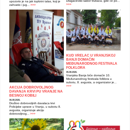
Dragačevski sabor trubača, gde će po...
upozorio je na jak toplotni talas, koji je
>>>
zahvatio i jug...
>>>
KUD VRELAC U VRANJSKOJ
BANJI DOMAĆIN
MEĐUNARODNOG FESTIVALA
FOLKLORA
05.08.2026.
Vranjska Banja biće domaćin 10.
Međunarodnog festivala folklora u
subotu, 8. avgusta, a organizator je...
>>>
AKCIJA DOBROVOLJNOG
DAVANJA KRVI PU VRANJE NA
BESNOJ KOBILI
06.08.2026.
Društvo dobrovoljnih davalaca krvi
Policijske uprave u Vranju, u subotu 8.
avgusta, organizuje akciju
dobrovoljnog...
>>>