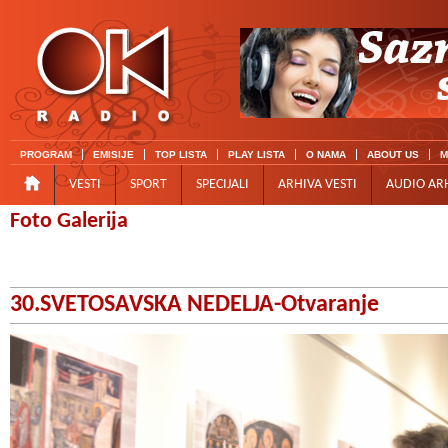
PROGRAM
EMISIJE
TOP LISTA
PLAY LISTA
O NAMA
ABOUT US
M
VESTI
SPORT
SPECIJALI
ARHIVA VESTI
AUDIO AR
Foto Galerija
30.SVETOSAVSKA NEDELJA-Otvaranje