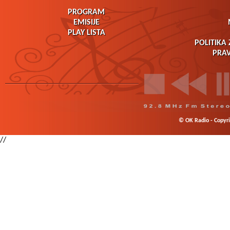
PROGRAM
EMISIJE
PLAY LISTA
POLITIKA 
PRAV
© OK Radio - Copyrig
//